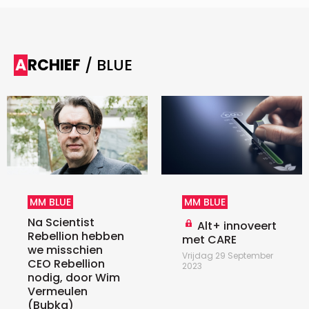
ARCHIEF
/ BLUE
MM BLUE
MM BLUE
Na Scientist
Alt+ innoveert
Rebellion hebben
met CARE
we misschien
Vrijdag 29 September
CEO Rebellion
2023
nodig, door Wim
Vermeulen
(Bubka)