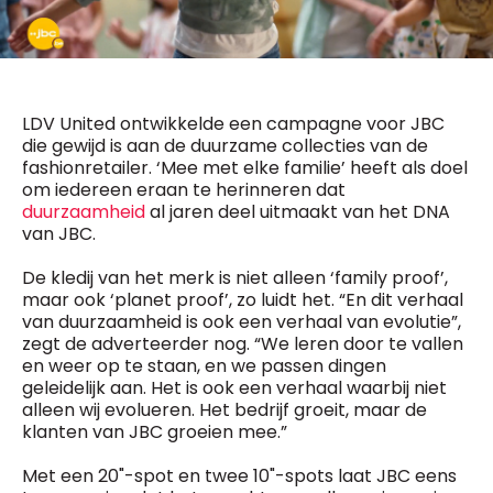
General Manager
Fred Bouchar
0498 88 64 89
BEVESTIGEN
f.bouchar@mm.be
Freemium
Chief Editor
LDV United ontwikkelde een campagne voor JBC
Daily
access
Griet Byl
die gewijd is aan de duurzame collecties van de
5 x week
MM e - News
0475 97 12 57
fashionretailer. ‘Mee met elke familie’ heeft als doel
1 x week
MM Brunch
g.byl@mm.be
om iedereen eraan te herinneren dat
1 x week
MM Tech
duurzaamheid
al jaren deel uitmaakt van het DNA
MM Best of
van JBC.
Chief Editor
10 x year
Research
Damien Lemaire
10 x year
MM Blue
De kledij van het merk is niet alleen ‘family proof’,
0477 37 31 65
MM Magazine
maar ook ‘planet proof’, zo luidt het. “En dit verhaal
d.lemaire@mm.be
4 x year
(digital)
van duurzaamheid is ook een verhaal van evolutie”,
zegt de adverteerder nog. “We leren door te vallen
en weer op te staan, en we passen dingen
geleidelijk aan. Het is ook een verhaal waarbij niet
Vragen ?
alleen wij evolueren. Het bedrijf groeit, maar de
klanten van JBC groeien mee.”
Met een 20"-spot en twee 10"-spots laat JBC eens