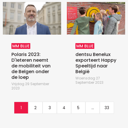
MM BLUE
MM BLUE
Polaris 2023:
dentsu Benelux
D'Ieteren neemt
exporteert Happy
de mobiliteit van
Speeltijd naar
de Belgen onder
België
de loep
Woensdag 27
September 2023
Vrijdag 29 September
2023
1
2
3
4
5
...
33