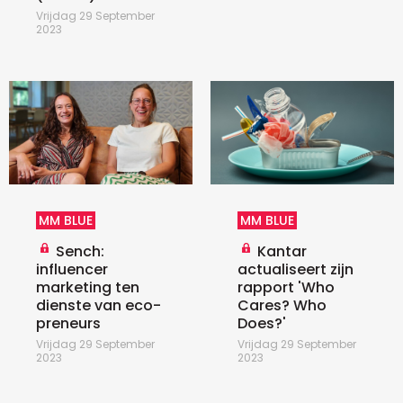
Vrijdag 29 September
2023
MM BLUE
MM BLUE
Sench:
Kantar
influencer
actualiseert zijn
marketing ten
rapport 'Who
dienste van eco-
Cares? Who
preneurs
Does?'
Vrijdag 29 September
Vrijdag 29 September
2023
2023