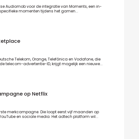
tse
Audiomob
voor de integratie van Moments, een in-
pecifieke momenten tijdens het gamen...
ketplace
eutsche Telekom, Orange, Telefónica en Vodafone, die
telecom-advertentie-ID, krijgt mogelijk een nieuwe...
ampagne op Netflix
erste merkcampagne. Die loopt eerst vijf maanden op
YouTube en sociale media. Het adtech platform wil...