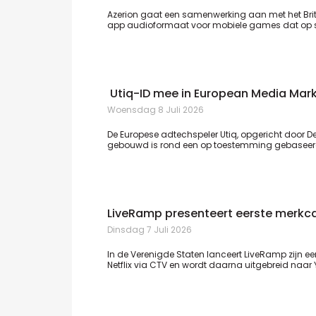
Azerion gaat een samenwerking aan met het Bri
app audioformaat voor mobiele games dat op s
Utiq-ID mee in European Media Mar
Woensdag 8 Juli 2026
De Europese adtechspeler Utiq, opgericht door D
gebouwd is rond een op toestemming gebaseerde 
LiveRamp presenteert eerste merkc
Dinsdag 7 Juli 2026
In de Verenigde Staten lanceert LiveRamp zijn e
Netflix via CTV en wordt daarna uitgebreid naar 