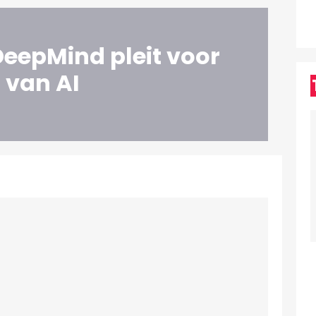
eepMind pleit voor
 van AI