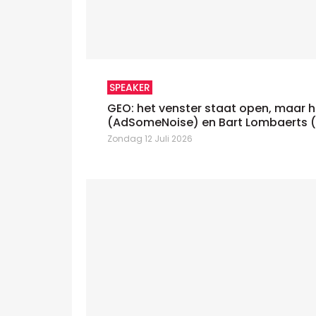
SPEAKER
GEO: het venster staat open, maar h
(AdSomeNoise) en Bart Lombaerts 
Zondag 12 Juli 2026