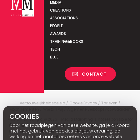
MEDIA
CREATIONS
ASSOCIATIONS
PEOPLE
AWARDS
TRAINING&BOOKS
TECH
BLUE
CONTACT
Vertrouwelijkheidsbeleid
Cookie Privacy
Tarieven
Abonnementen
Wie zijn wij
Algemene verkoopsvoorwaarden
COOKIES
Media Marketing
c
© 2026 - Media Marketing is not responsible for
the content of external sites.
Door het raadplegen van deze website, ga je akkoord
met het gebruik van cookies die jouw ervaring, de
werking en het aantal bezoekers van onze website
Fr