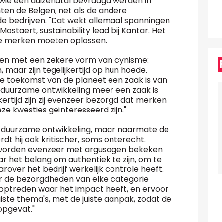
 wie een duizendtal bevraagd werden in
ten de Belgen, net als de andere
 bedrijven. "Dat wekt allemaal spanningen
Mostaert, sustainability lead bij Kantar. Het
 de merken moeten oplossen.
men met een zekere vorm van cynisme:
aar zijn tegelijkertijd op hun hoede.
 de toekomst van de planeet een zaak is van
 duurzame ontwikkeling meer een zaak is
kertijd zijn zij evenzeer bezorgd dat merken
e kwesties geïnteresseerd zijn."
 duurzame ontwikkeling, maar naarmate de
t hij ook kritischer, soms onterecht.
, worden evenzeer met argusogen bekeken
ar het belang om authentiek te zijn, om te
over het bedrijf werkelijk controle heeft.
aar de bezorgdheden van elke categorie
optreden waar het impact heeft, en ervoor
juiste thema's, met de juiste aanpak, zodat de
opgevat."