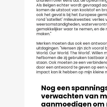
unaniem over eens dat de opwarming 
Als Belgen echter wordt gevraagd aa
komen de uitstoot van koolstof en br
ook het geval is bij het Europese gemi
rond 'satelliet' milieukwesties: verlies
weersomstandigheden, waterverontre
gemakkelijker waar te nemen, en de 
maken."
Merken moeten dus ook een antwoord
uitdagingen. "Mensen zijn zich vooral b
World. Our World. The World'. Willen 
hefbomen die zij gebruiken tastbaar z
staan. Ook moeten ze een verbindende
door een antwoord te geven op een v
impact kan ik hebben op mijn kleine n
Nog een spannings
verwachten van m
aanmoedigen om m