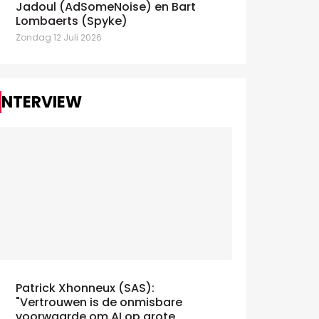
Jadoul (AdSomeNoise) en Bart
Lombaerts (Spyke)
Zondag 12 Juli 2026
INTERVIEW
Patrick Xhonneux (SAS):
"Vertrouwen is de onmisbare
voorwaarde om AI op grote