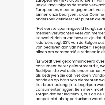
Europeanen (18+) uit 35 landen - van
België. Nog volgens de studie verwach
Europeanen, meer engagement van de
binnen onze bedrijven", aldus Corinne 
onderzoek definieert vijf punten die
"Het eerste spanningsveld hangt sa
mensen verwachten veel van merken, m
Hoewel zij zich ervan bewust zijn dat
iedereen, zegt 63% van de Belgen dat
van bedrijven dan van henzelf. Tegelij
alleen om commerciële redenen in dez
"Er wordt veel gecommuniceerd over
consument beter geïnformeerd is, word
Bedrijven die wel actie ondernemen
als bedrijven die dat niet doen. Vanda
handelen op basis van elementen waar
Het is ook belangrijk te begrijpen w
consumenten liggen. Een merk moet 
zorgen dat het legitiem is, dus op de 
aanpak niet als opportunisme wordt 