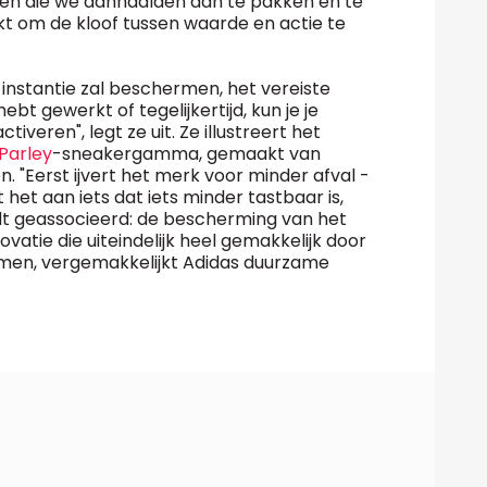
en die we aanhaalden aan te pakken en te
kt om de kloof tussen waarde en actie te
e instantie zal beschermen, het vereiste
bt gewerkt of tegelijkertijd, kun je je
veren", legt ze uit. Ze illustreert het
Parley
-sneakergamma, gemaakt van
. "Eerst ijvert het merk voor minder afval -
 het aan iets dat iets minder tastbaar is,
t geassocieerd: de bescherming van het
ovatie die uiteindelijk heel gemakkelijk door
en, vergemakkelijkt Adidas duurzame