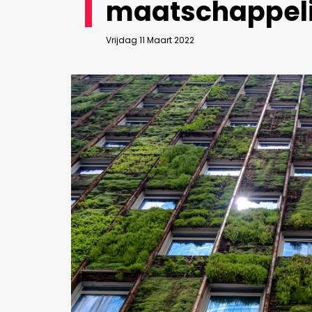
maatschappeli
Bedrijfsabonnement
BEVESTIGEN
Vrijdag 11 Maart 2022