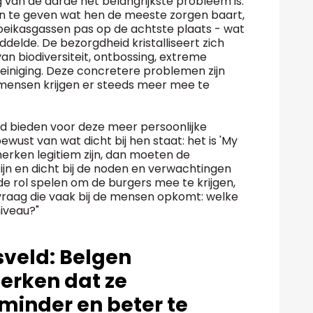
van de aarde het belangrijkste probleem is.
n te geven wat hen de meeste zorgen baart,
oeikasgassen pas op de achtste plaats - wat
ddelde. De bezorgdheid kristalliseert zich
 van biodiversiteit, ontbossing, extreme
iniging. Deze concretere problemen zijn
mensen krijgen er steeds meer mee te
 bieden voor deze meer persoonlijke
ewust van wat dicht bij hen staat: het is 'My
merken legitiem zijn, dan moeten de
ijn en dicht bij de noden en verwachtingen
 rol spelen om de burgers mee te krijgen,
raag die vaak bij de mensen opkomt: welke
iveau?"
veld: Belgen
erken dat ze
inder en beter te