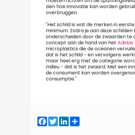
moeten richten om de spanningsveld
zien hoe innovatie kan worden gebrui
overbruggen.
"Het schild is wat de merken in eerst
minimum. Zodra je aan deze schilden he
onderscheiden door de zwaarden te acti
concept aan de hand van het
Adidas 
microplastics die de oceanen vervuilen
dat is het schild - en vervolgens werkt
maar heel erg met de categorie word
milieu - dat is het zwaard. Met een inn
de consument kan worden overgenom
consumptie."
Facebook
Twitter
LinkedIn
Share