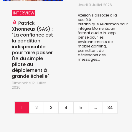
Jeudi 9 Juillet 2026
INTERVIEW
Azerion s’associe à la
société
Patrick
britannique
Audiomob
pour
Xhonneux (SAS) :
intégrer Moments, un
format audio in-app
"La confiance est
pensé pour les
la condition
environnements de
indispensable
mobile gaming,
permettant de
pour faire passer
déclencher des
l'IA du simple
messages...
pilote au
déploiement à
grande échelle"
Dimanche 12 Juillet
2026
1
2
3
4
5
...
34