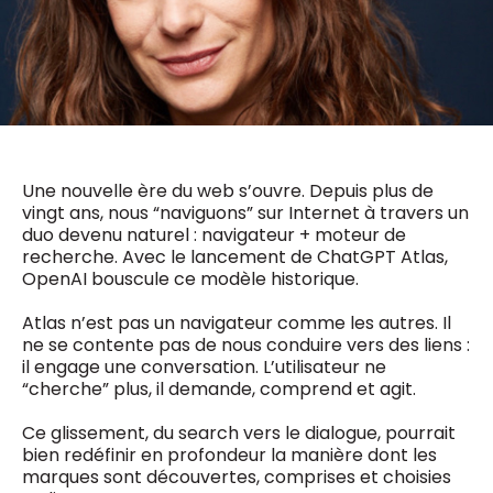
0498 88 64 89
f.bouchar@mm.be
VALIDER
NOTRE CONTENU DIGITAL :
Chief Editor
Griet Byl
0475 97 12 57
Freemium
g.byl@mm.be
Daily
access
5 x week
MM e - News
Une nouvelle ère du web s’ouvre. Depuis plus de
Chief Editor
vingt ans, nous “naviguons” sur Internet à travers un
1 x week
MM Brunch
Damien Lemaire
duo devenu naturel : navigateur + moteur de
1 x week
MM Tech
0477 37 31 65
recherche. Avec le lancement de ChatGPT Atlas,
MM Best of
10 x year
d.lemaire@mm.be
OpenAI bouscule ce modèle historique.
Research
10 x year
MM Blue
Atlas n’est pas un navigateur comme les autres. Il
MM Magazine
4 x year
ne se contente pas de nous conduire vers des liens :
(digital)
il engage une conversation. L’utilisateur ne
“cherche” plus, il demande, comprend et agit.
Des questions ?
Ce glissement, du search vers le dialogue, pourrait
bien redéfinir en profondeur la manière dont les
marques sont découvertes, comprises et choisies