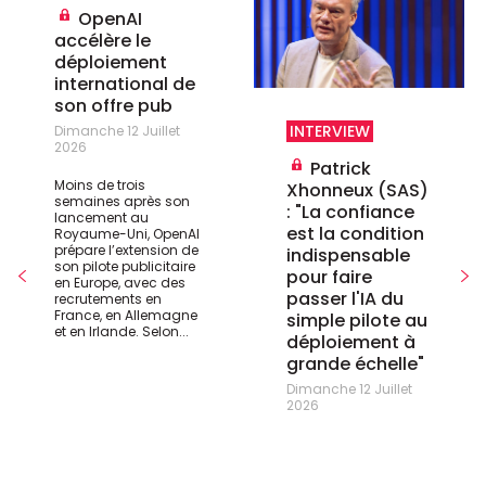
OpenAI
accélère le
déploiement
international de
son offre pub
INTERVIEW
Dimanche 12 Juillet
2026
Patrick
Moins de trois
Xhonneux (SAS)
semaines après son
: "La confiance
lancement au
est la condition
Royaume-Uni, OpenAI
prépare l’extension de
indispensable
son pilote publicitaire
pour faire
en Europe, avec des
passer l'IA du
recrutements en
France, en Allemagne
simple pilote au
et en Irlande. Selon...
déploiement à
grande échelle"
Dimanche 12 Juillet
2026