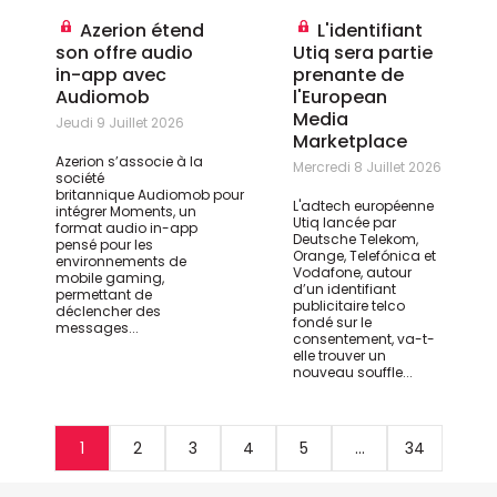
Azerion étend
L'identifiant
son offre audio
Utiq sera partie
in-app avec
prenante de
Audiomob
l'European
Media
Jeudi 9 Juillet 2026
Marketplace
Azerion s’associe à la
Mercredi 8 Juillet 2026
société
britannique
Audiomob
pour
L'adtech européenne
intégrer Moments, un
Utiq lancée par
format audio in-app
Deutsche Telekom,
pensé pour les
Orange, Telefónica et
environnements de
Vodafone, autour
mobile gaming,
d’un identifiant
permettant de
publicitaire telco
déclencher des
fondé sur le
messages...
consentement, va-t-
elle trouver un
nouveau souffle...
1
2
3
4
5
...
34