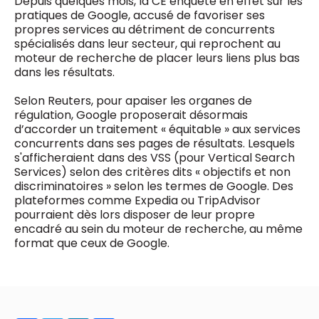
Depuis quelques mois, la CE enquête en effet sur les
0498 88 64 89
pratiques de Google, accusé de favoriser ses
f.bouchar@mm.be
propres services au détriment de concurrents
VALIDER
spécialisés dans leur secteur, qui reprochent au
NOTRE CONTENU DIGITAL :
moteur de recherche de placer leurs liens plus bas
Chief Editor
dans les résultats.
Griet Byl
0475 97 12 57
Freemium
g.byl@mm.be
Selon Reuters, pour apaiser les organes de
Daily
access
régulation, Google proposerait désormais
5 x week
MM e - News
d’accorder un traitement « équitable » aux services
Chief Editor
1 x week
MM Brunch
concurrents dans ses pages de résultats. Lesquels
Damien Lemaire
1 x week
MM Tech
s'afficheraient dans des VSS (pour Vertical Search
0477 37 31 65
MM Best of
Services) selon des critères dits « objectifs et non
10 x year
d.lemaire@mm.be
Research
discriminatoires » selon les termes de Google. Des
10 x year
MM Blue
plateformes comme Expedia ou TripAdvisor
MM Magazine
pourraient dès lors disposer de leur propre
4 x year
(digital)
encadré au sein du moteur de recherche, au même
format que ceux de Google.
Des questions ?