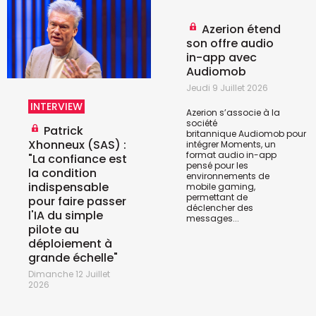
Azerion étend
son offre audio
in-app avec
Audiomob
Jeudi 9 Juillet 2026
INTERVIEW
Azerion s’associe à la
société
Patrick
britannique
Audiomob
pour
Xhonneux (SAS) :
intégrer Moments, un
format audio in-app
"La confiance est
pensé pour les
la condition
environnements de
indispensable
mobile gaming,
permettant de
pour faire passer
déclencher des
l'IA du simple
messages...
pilote au
déploiement à
grande échelle"
Dimanche 12 Juillet
2026