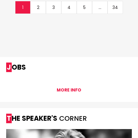
1
2
3
4
5
...
34
JOBS
MORE INFO
THE SPEAKER'S
CORNER