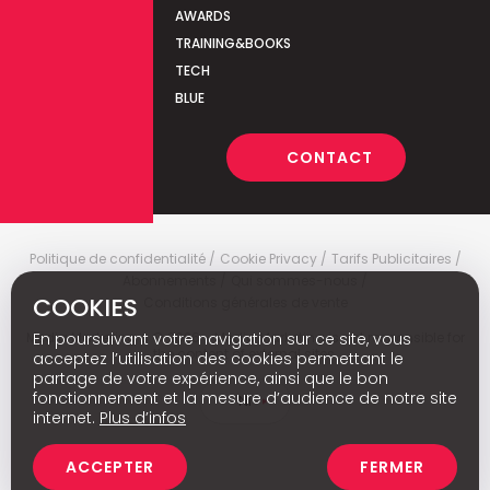
AWARDS
TRAINING&BOOKS
TECH
BLUE
CONTACT
Politique de confidentialité
Cookie Privacy
Tarifs Publicitaires
Abonnements
Qui sommes-nous
COOKIES
Conditions générales de vente
En poursuivant votre navigation sur ce site, vous
Media Marketing
c
© 2026 - Media Marketing is not responsible for
the content of external sites.
acceptez l’utilisation des cookies permettant le
partage de votre expérience, ainsi que le bon
fonctionnement et la mesure d’audience de notre site
Nl
internet.
Plus d’infos
ACCEPTER
FERMER