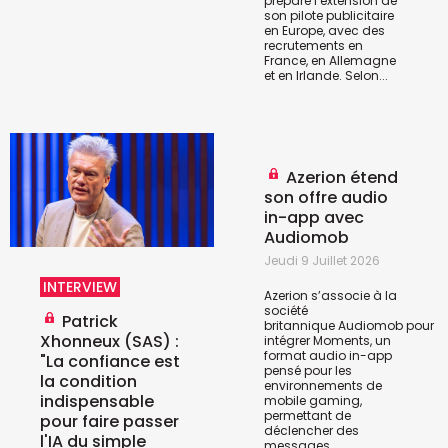
prépare l’extension de
son pilote publicitaire
en Europe, avec des
recrutements en
France, en Allemagne
et en Irlande. Selon...
Azerion étend
son offre audio
in-app avec
Audiomob
Jeudi 9 Juillet 2026
INTERVIEW
Azerion s’associe à la
société
Patrick
britannique
Audiomob
pour
Xhonneux (SAS) :
intégrer Moments, un
format audio in-app
"La confiance est
pensé pour les
la condition
environnements de
indispensable
mobile gaming,
permettant de
pour faire passer
déclencher des
l'IA du simple
messages...