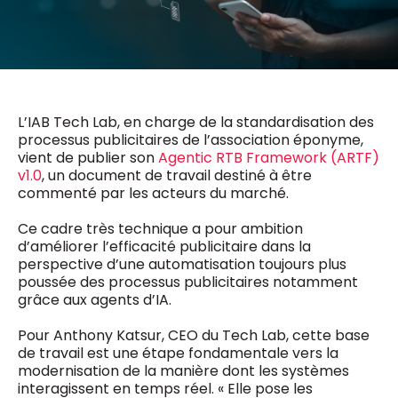
0498 88 64 89
f.bouchar@mm.be
VALIDER
NOTRE CONTENU DIGITAL :
Chief Editor
Griet Byl
0475 97 12 57
Freemium
L’IAB Tech Lab, en charge de la standardisation des
g.byl@mm.be
Daily
access
processus publicitaires de l’association éponyme,
5 x week
MM e - News
vient de publier son
Agentic RTB Framework (ARTF)
Chief Editor
1 x week
MM Brunch
v1.0
, un document de travail destiné à être
Damien Lemaire
1 x week
MM Tech
commenté par les acteurs du marché.
0477 37 31 65
MM Best of
10 x year
d.lemaire@mm.be
Research
Ce cadre très technique a pour ambition
d’améliorer l’efficacité publicitaire dans la
10 x year
MM Blue
perspective d’une automatisation toujours plus
MM Magazine
4 x year
poussée des processus publicitaires notamment
(digital)
grâce aux agents d’IA.
Pour Anthony Katsur, CEO du Tech Lab, cette base
Des questions ?
de travail est une étape fondamentale vers la
modernisation de la manière dont les systèmes
interagissent en temps réel. « Elle pose les