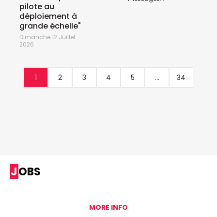
pilote au
déploiement à
grande échelle"
Dimanche 12 Juillet
2026
1
2
3
4
5
...
34
JOBS
MORE INFO