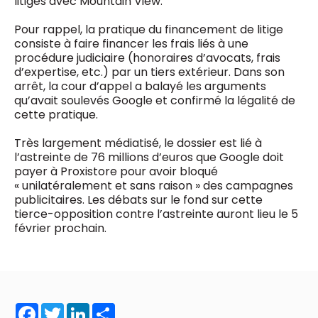
litiges avec Mountain View.
0498 88 64 89
f.bouchar@mm.be
Pour rappel, la pratique du financement de litige
VALIDER
consiste à faire financer les frais liés à une
NOTRE CONTENU DIGITAL :
procédure judiciaire (honoraires d’avocats, frais
Chief Editor
d’expertise, etc.) par un tiers extérieur. Dans son
Griet Byl
arrêt, la cour d’appel a balayé les arguments
0475 97 12 57
Freemium
g.byl@mm.be
qu’avait soulevés Google et confirmé la légalité de
Daily
access
cette pratique.
5 x week
MM e - News
Chief Editor
1 x week
MM Brunch
Très largement médiatisé, le dossier est lié à
Damien Lemaire
1 x week
MM Tech
l’astreinte de 76 millions d’euros que Google doit
0477 37 31 65
MM Best of
payer à Proxistore pour avoir bloqué
10 x year
d.lemaire@mm.be
Research
« unilatéralement et sans raison » des campagnes
10 x year
MM Blue
publicitaires. Les débats sur le fond sur cette
MM Magazine
tierce-opposition contre l’astreinte auront lieu le 5
4 x year
(digital)
février prochain.
Des questions ?
Facebook
Twitter
LinkedIn
Share