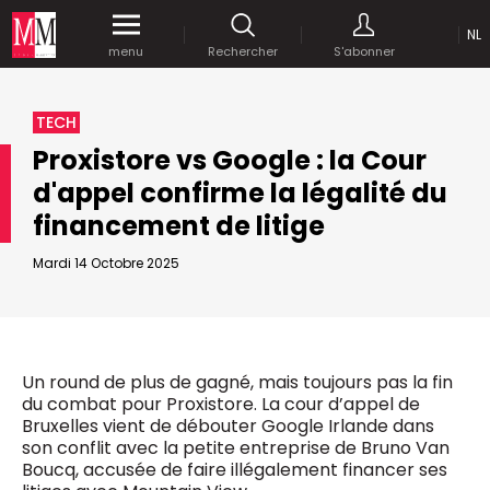
NL
Accédez
gratuitement
à tout notre
menu
Rechercher
S'abonner
MEDIA MARKETING
contenu digital durant 1 mois.
MARCOM WORLD SRL
TECH
Mix Brussels - Boulevard du Souverain 25 boite 5
Proxistore vs Google : la Cour
1170 Bruxelles - Belgique
selim@mm.be
d'appel confirme la légalité du
E-mail :
info@mm.be
ENVOYER VOTRE MOT DE PASSE
financement de litige
NOUS ÉCRIRE
Mardi 14 Octobre 2025
Recherche avancée
Astuces :
REJOIGNEZ-NOUS!
RECHERCHER
Utilisez les
guillemets
("") pour effectuer une
Managing Director
recherche sur les termes exacts (dans le même
Jean-Vianney Philippe
Un round de plus de gagné, mais toujours pas la fin
ordre et à la suite).
0471 92 01 98
du combat pour Proxistore. La cour d’appel de
Abonnement d’entreprise
jeanvianney@mm.be
Utilisez le
signe +
pour effectuer une recherche
Bruxelles vient de débouter Google Irlande dans
sur les textes comprenants l'ensemble des
son conflit avec la petite entreprise de Bruno Van
termes (même dans un ordre différent ou séparé
General Manager
Boucq, accusée de faire illégalement financer ses
dans le texte).
Fred Bouchar