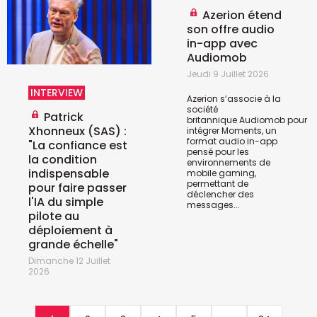
Azerion étend
son offre audio
in-app avec
Audiomob
Jeudi 9 Juillet 2026
INTERVIEW
Azerion s’associe à la
société
Patrick
britannique
Audiomob
pour
Xhonneux (SAS) :
intégrer Moments, un
format audio in-app
"La confiance est
pensé pour les
la condition
environnements de
indispensable
mobile gaming,
permettant de
pour faire passer
déclencher des
l'IA du simple
messages...
pilote au
déploiement à
grande échelle"
Dimanche 12 Juillet
2026