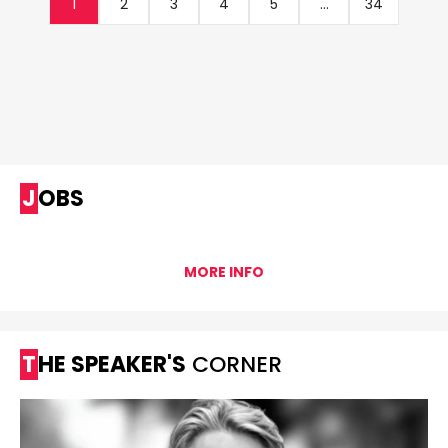
1
2
3
4
5
...
34
JOBS
MORE INFO
THE SPEAKER'S
CORNER