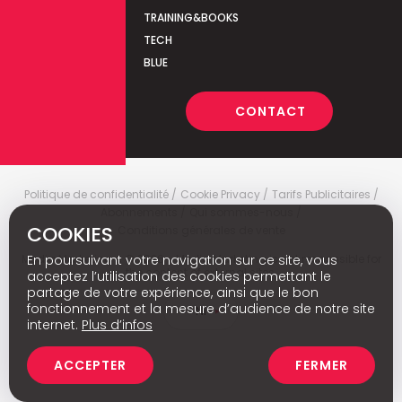
TRAINING&BOOKS
TECH
BLUE
CONTACT
Politique de confidentialité
Cookie Privacy
Tarifs Publicitaires
Abonnements
Qui sommes-nous
COOKIES
Conditions générales de vente
En poursuivant votre navigation sur ce site, vous
Media Marketing
c
© 2026 - Media Marketing is not responsible for
the content of external sites.
acceptez l’utilisation des cookies permettant le
partage de votre expérience, ainsi que le bon
fonctionnement et la mesure d’audience de notre site
Nl
internet.
Plus d’infos
ACCEPTER
FERMER