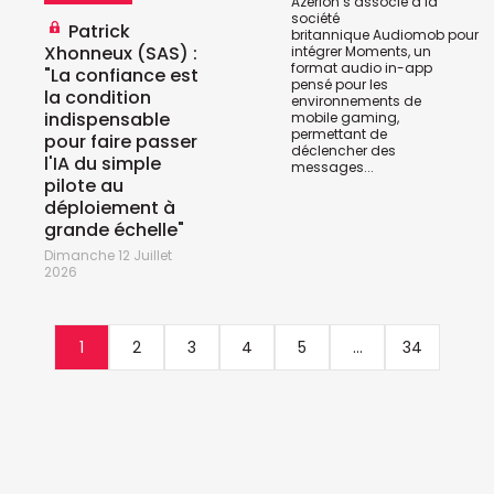
Azerion s’associe à la
société
Patrick
britannique
Audiomob
pour
Xhonneux (SAS) :
intégrer Moments, un
format audio in-app
"La confiance est
pensé pour les
la condition
environnements de
indispensable
mobile gaming,
permettant de
pour faire passer
déclencher des
l'IA du simple
messages...
pilote au
déploiement à
grande échelle"
Dimanche 12 Juillet
2026
1
2
3
4
5
...
34