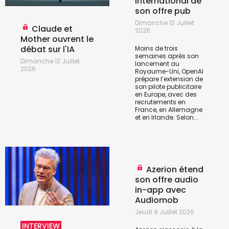
international de
son offre pub
Dimanche 12 Juillet
Claude et
2026
Mother ouvrent le
débat sur l'IA
Moins de trois
semaines après son
Dimanche 12 Juillet
lancement au
2026
Royaume-Uni, OpenAI
prépare l’extension de
son pilote publicitaire
en Europe, avec des
recrutements en
France, en Allemagne
et en Irlande. Selon...
Azerion étend
son offre audio
in-app avec
Audiomob
Jeudi 9 Juillet 2026
INTERVIEW