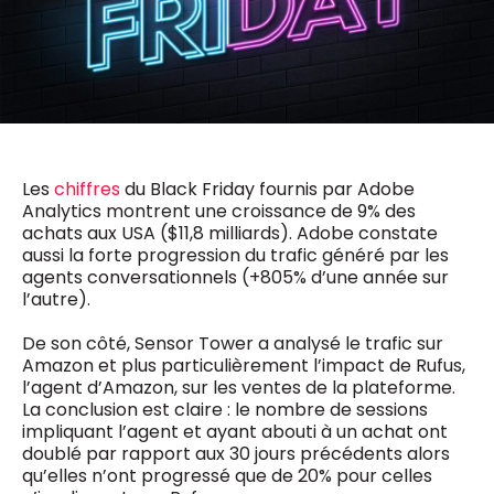
0498 88 64 89
f.bouchar@mm.be
VALIDER
NOTRE CONTENU DIGITAL :
Chief Editor
Griet Byl
0475 97 12 57
Freemium
g.byl@mm.be
Daily
access
Les
chiffres
du Black Friday fournis par Adobe
5 x week
MM e - News
Chief Editor
Analytics montrent une croissance de 9% des
1 x week
MM Brunch
Damien Lemaire
achats aux USA ($11,8 milliards). Adobe constate
1 x week
MM Tech
0477 37 31 65
aussi la forte progression du trafic généré par les
MM Best of
10 x year
d.lemaire@mm.be
agents conversationnels (+805% d’une année sur
Research
l’autre).
10 x year
MM Blue
MM Magazine
4 x year
De son côté, Sensor Tower a analysé le trafic sur
(digital)
Amazon et plus particulièrement l’impact de Rufus,
l’agent d’Amazon, sur les ventes de la plateforme.
La conclusion est claire : le nombre de sessions
Des questions ?
impliquant l’agent et ayant abouti à un achat ont
doublé par rapport aux 30 jours précédents alors
qu’elles n’ont progressé que de 20% pour celles