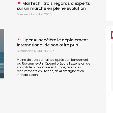
MarTech : trois regards d'experts
sur un marché en pleine évolution
Mercredi 15 Juillet 2026
M
A
OpenAI accélère le déploiement
p
international de son offre pub
l
s
Dimanche 12 Juillet 2026
e
Moins de trois semaines après son lancement
au Royaume-Uni, OpenAI prépare l’extension de
son pilote publicitaire en Europe, avec des
recrutements en France, en Allemagne et en
Irlande. Selon...