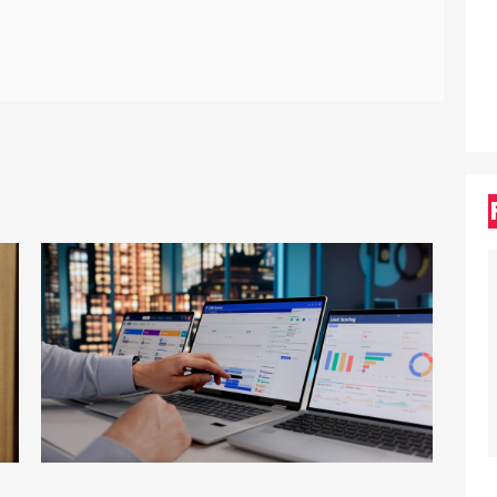
M
L
T
a
s
n