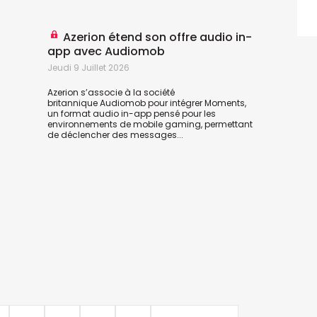
Azerion étend son offre audio in-
app avec Audiomob
Jeudi 9 Juillet 2026
Azerion s’associe à la société
britannique
Audiomob
pour intégrer Moments,
un format audio in-app pensé pour les
environnements de mobile gaming, permettant
L
de déclencher des messages...
D