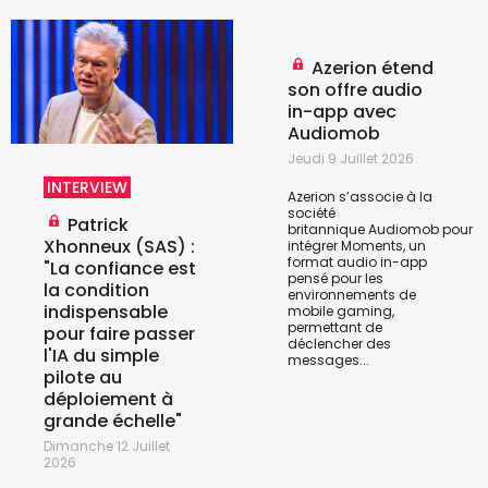
Azerion étend
son offre audio
in-app avec
Audiomob
Jeudi 9 Juillet 2026
INTERVIEW
Azerion s’associe à la
société
Patrick
britannique
Audiomob
pour
Xhonneux (SAS) :
intégrer Moments, un
format audio in-app
"La confiance est
pensé pour les
la condition
environnements de
indispensable
mobile gaming,
permettant de
pour faire passer
déclencher des
l'IA du simple
messages...
pilote au
déploiement à
grande échelle"
Dimanche 12 Juillet
2026