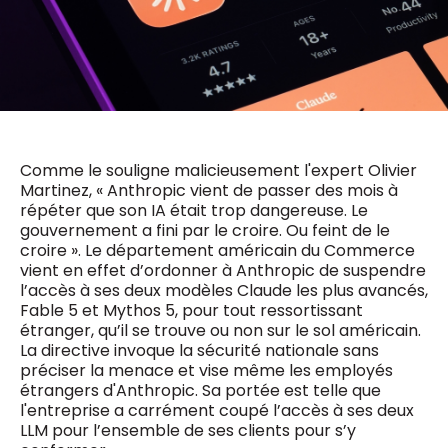
0498 88 64 89
f.bouchar@mm.be
VALIDER
NOTRE CONTENU DIGITAL :
Chief Editor
Griet Byl
0475 97 12 57
Freemium
g.byl@mm.be
Daily
access
Comme le souligne malicieusement l'expert Olivier
5 x week
MM e - News
Chief Editor
Martinez, « Anthropic vient de passer des mois à
1 x week
MM Brunch
Damien Lemaire
répéter que son IA était trop dangereuse. Le
1 x week
MM Tech
0477 37 31 65
gouvernement a fini par le croire. Ou feint de le
MM Best of
10 x year
d.lemaire@mm.be
croire ». Le département américain du Commerce
Research
vient en effet d’ordonner à Anthropic de suspendre
10 x year
MM Blue
l’accès à ses deux modèles Claude les plus avancés,
MM Magazine
4 x year
Fable 5 et Mythos 5, pour tout ressortissant
(digital)
étranger, qu’il se trouve ou non sur le sol américain.
La directive invoque la sécurité nationale sans
préciser la menace et vise même les employés
étrangers d'Anthropic. Sa portée est telle que
Des questions ?
l'entreprise a carrément coupé l’accès à ses deux
LLM pour l’ensemble de ses clients pour s’y