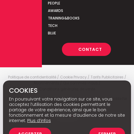
PEOPLE
AWARDS
TRAINING&BOOKS
TECH
BLUE
CONTACT
Politique de confidentialité
Cookie Privacy
Tarifs Publicitaires
Abonnements
Qui sommes-nous
COOKIES
Conditions générales de vente
En poursuivant votre navigation sur ce site, vous
Media Marketing
c
© 2026 - Media Marketing is not responsible for
the content of external sites.
acceptez l’utilisation des cookies permettant le
partage de votre expérience, ainsi que le bon
fonctionnement et la mesure d’audience de notre site
Nl
internet.
Plus d’infos