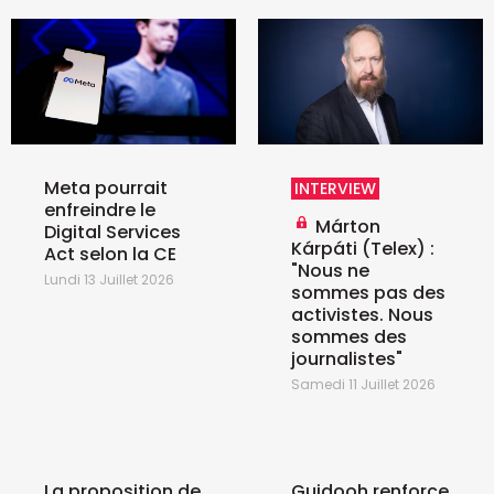
Meta pourrait
INTERVIEW
enfreindre le
Márton
Digital Services
Kárpáti (Telex) :
Act selon la CE
"Nous ne
Lundi 13 Juillet 2026
sommes pas des
activistes. Nous
sommes des
journalistes"
Samedi 11 Juillet 2026
La proposition de
Guidooh renforce