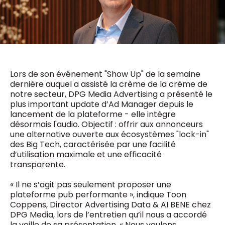
0498 88 64 89
f.bouchar@mm.be
VALIDER
NOTRE CONTENU DIGITAL :
Chief Editor
Griet Byl
0475 97 12 57
Freemium
g.byl@mm.be
Daily
Lors de son événement "Show Up" de la semaine
access
dernière auquel a assisté la crème de la crème de
5 x week
MM e - News
notre secteur, DPG Media Advertising a présenté le
Chief Editor
1 x week
MM Brunch
plus important update d’Ad Manager depuis le
Damien Lemaire
1 x week
MM Tech
lancement de la plateforme - elle intègre
0477 37 31 65
MM Best of
10 x year
d.lemaire@mm.be
désormais l'audio. Objectif : offrir aux annonceurs
Research
une alternative ouverte aux écosystèmes "lock-in"
10 x year
MM Blue
des Big Tech, caractérisée par une facilité
MM Magazine
d’utilisation maximale et une efficacité
4 x year
(digital)
transparente.
« Il ne s’agit pas seulement proposer une
plateforme pub performante », indique Toon
Des questions ?
Coppens, Director Advertising Data & AI BENE chez
DPG Media, lors de l’entretien qu’il nous a accordé
la veille de sa présentation. « Nous voulons