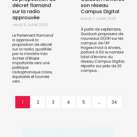
décret flamand
son réseau
sur la radio
Campus Digital
approuvée
Mardi 7 Juillet 2026
Jeudi 9 Juillet 2026
À partir de septembre,
Guidooh proposera de
Le Parlement flamand
nouveaux DOOH sur les
a approuvé la
campus de l'AP
proposition de décret
Hogeschool à Anvers,
sur la radio, qualifiée
portant à 50 le nombre
par la ministre Van
total d'écrans du
Achter d'étape
réseau Campus Digital,
importante vers une
répartis sur près de 30
politique
campus...
radiophonique claire,
équitable et tournée
vers...
1
2
3
4
5
...
34