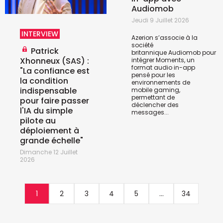
Audiomob
Jeudi 9 Juillet 2026
INTERVIEW
Azerion s’associe à la
société
Patrick
britannique
Audiomob
pour
Xhonneux (SAS) :
intégrer Moments, un
format audio in-app
"La confiance est
pensé pour les
la condition
environnements de
indispensable
mobile gaming,
permettant de
pour faire passer
déclencher des
l'IA du simple
messages...
pilote au
déploiement à
grande échelle"
Dimanche 12 Juillet
2026
1
2
3
4
5
...
34