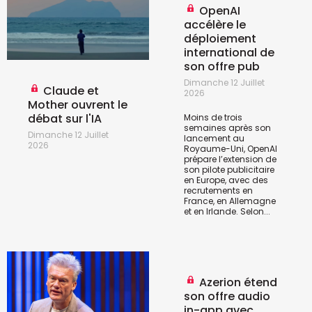
OpenAI
accélère le
déploiement
international de
son offre pub
Dimanche 12 Juillet
Claude et
2026
Mother ouvrent le
débat sur l'IA
Moins de trois
semaines après son
Dimanche 12 Juillet
lancement au
2026
Royaume-Uni, OpenAI
prépare l’extension de
son pilote publicitaire
en Europe, avec des
recrutements en
France, en Allemagne
et en Irlande. Selon...
Azerion étend
son offre audio
in-app avec