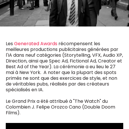
0498 88 64 89
f.bouchar@mm.be
VALIDER
NOTRE CONTENU DIGITAL :
Chief Editor
Griet Byl
0475 97 12 57
Freemium
g.byl@mm.be
Daily
Les
Generated Awards
récompensent les
access
meilleures productions publicitaires générées par
5 x week
MM e - News
Chief Editor
l'IA dans neuf catégories (Storytelling, VFX, Audio XP,
1 x week
MM Brunch
Damien Lemaire
Direction, ainsi que Spec Ad, Fictional Ad, Creator et
1 x week
MM Tech
0477 37 31 65
Best Ad of the Year). La cérémonie a eu lieu le 27
MM Best of
10 x year
d.lemaire@mm.be
mai à New York. A noter que la plupart des spots
Research
primés ne sont que des exercices de style, et non
10 x year
MM Blue
de véritables pubs, réalisés par des créateurs
MM Magazine
4 x year
spécialisés en IA.
(digital)
Le Grand Prix a été attribué à "The Watch" du
Colombien J. Felipe Orozco Cano (Double Doom
Des questions ?
Films).