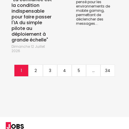
pensé pour les
la condition
environnements de
indispensable
mobile gaming,
permettant de
pour faire passer
déclencher des
l'IA du simple
messages...
pilote au
déploiement à
grande échelle"
Dimanche 12 Juillet
2026
1
2
3
4
5
...
34
JOBS