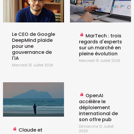
Le CEO de Google
MarTech : trois
DeepMind plaide
regards d'experts
pour une
sur un marché en
gouvernance de
pleine évolution
l'IA
Mercredi 15 Juillet 2026
Mercredi 15 Juillet 2026
OpenAI
accélère le
déploiement
international de
son offre pub
Dimanche 12 Juillet
Claude et
2026