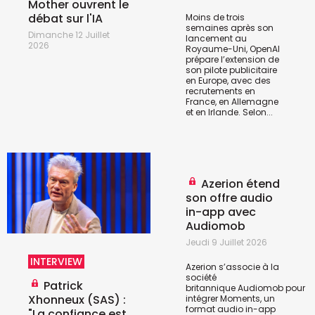
Mother ouvrent le
débat sur l'IA
Moins de trois
semaines après son
Dimanche 12 Juillet
lancement au
2026
Royaume-Uni, OpenAI
prépare l’extension de
son pilote publicitaire
en Europe, avec des
recrutements en
France, en Allemagne
et en Irlande. Selon...
Azerion étend
son offre audio
in-app avec
Audiomob
Jeudi 9 Juillet 2026
INTERVIEW
Azerion s’associe à la
société
Patrick
britannique
Audiomob
pour
Xhonneux (SAS) :
intégrer Moments, un
format audio in-app
"La confiance est