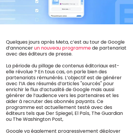
0498 88 64 89
f.bouchar@mm.be
VALIDER
NOTRE CONTENU DIGITAL :
Chief Editor
Griet Byl
0475 97 12 57
Freemium
g.byl@mm.be
Quelques jours après Meta, c’est au tour de Google
Daily
access
d’annoncer
un nouveau programme
de partenariat
5 x week
MM e - News
avec des éditeurs de presse.
Chief Editor
1 x week
MM Brunch
Damien Lemaire
1 x week
MM Tech
La période du pillage de contenus éditoriaux est-
0477 37 31 65
MM Best of
elle révolue ? En tous cas, on parle bien des
10 x year
d.lemaire@mm.be
Research
partenariats rémunérés. L’objectif est de générer
10 x year
MM Blue
avec l’IA des résumés d’articles "sourcés" pour
MM Magazine
enrichir le flux d’actualité de Google mais aussi
4 x year
(digital)
générer de l’audience vers les partenaires et les
aider à recruter des abonnés payants. Ce
programme est actuellement testé avec des
éditeurs tels que Der Spiegel, El País, The Guardian
Des questions ?
ou The Washington Post,
Google va également progressivement déployer