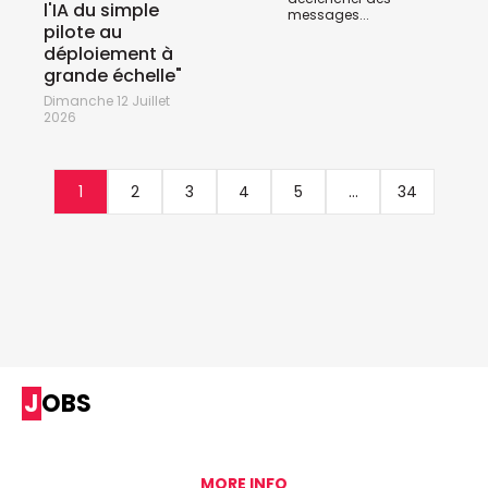
l'IA du simple
messages...
pilote au
déploiement à
grande échelle"
Dimanche 12 Juillet
2026
1
2
3
4
5
...
34
JOBS
MORE INFO