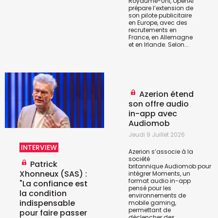
Royaume-Uni, OpenAI
prépare l’extension de
son pilote publicitaire
en Europe, avec des
recrutements en
France, en Allemagne
et en Irlande. Selon...
Azerion étend
son offre audio
in-app avec
Audiomob
Jeudi 9 Juillet 2026
INTERVIEW
Azerion s’associe à la
société
Patrick
britannique
Audiomob
pour
Xhonneux (SAS) :
intégrer Moments, un
format audio in-app
"La confiance est
pensé pour les
la condition
environnements de
indispensable
mobile gaming,
permettant de
pour faire passer
déclencher des