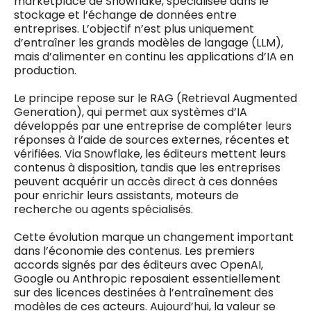
marketplace de Snowflake, spécialisée dans le
0498 88 64 89
stockage et l’échange de données entre
f.bouchar@mm.be
entreprises. L’objectif n’est plus uniquement
VALIDER
d’entraîner les grands modèles de langage (LLM),
NOTRE CONTENU DIGITAL :
mais d’alimenter en continu les applications d’IA en
Chief Editor
production.
Griet Byl
0475 97 12 57
Freemium
g.byl@mm.be
Le principe repose sur le RAG (Retrieval Augmented
Daily
access
Generation), qui permet aux systèmes d’IA
5 x week
MM e - News
développés par une entreprise de compléter leurs
Chief Editor
1 x week
MM Brunch
réponses à l’aide de sources externes, récentes et
Damien Lemaire
1 x week
MM Tech
vérifiées. Via Snowflake, les éditeurs mettent leurs
0477 37 31 65
MM Best of
contenus à disposition, tandis que les entreprises
10 x year
d.lemaire@mm.be
Research
peuvent acquérir un accès direct à ces données
10 x year
MM Blue
pour enrichir leurs assistants, moteurs de
MM Magazine
recherche ou agents spécialisés.
4 x year
(digital)
Cette évolution marque un changement important
dans l’économie des contenus. Les premiers
accords signés par des éditeurs avec OpenAI,
Des questions ?
Google ou Anthropic reposaient essentiellement
sur des licences destinées à l’entraînement des
modèles de ces acteurs. Aujourd’hui, la valeur se