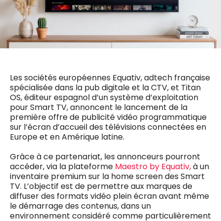
0498 88 64 89
f.bouchar@mm.be
VALIDER
NOTRE CONTENU DIGITAL :
Chief Editor
Griet Byl
0475 97 12 57
Freemium
g.byl@mm.be
Daily
access
Les sociétés européennes Equativ, adtech française
5 x week
MM e - News
spécialisée dans la pub digitale et la CTV, et Titan
Chief Editor
1 x week
MM Brunch
OS, éditeur espagnol d’un système d’exploitation
Damien Lemaire
1 x week
MM Tech
pour Smart TV, annoncent le lancement de la
0477 37 31 65
MM Best of
première offre de publicité vidéo programmatique
10 x year
d.lemaire@mm.be
Research
sur l’écran d’accueil des télévisions connectées en
10 x year
MM Blue
Europe et en Amérique latine.
MM Magazine
4 x year
Grâce à ce partenariat, les annonceurs pourront
(digital)
accéder, via la plateforme
Maestro by Equativ,
à un
inventaire premium sur la home screen des Smart
TV. L’objectif est de permettre aux marques de
Des questions ?
diffuser des formats vidéo plein écran avant même
le démarrage des contenus, dans un
environnement considéré comme particulièrement