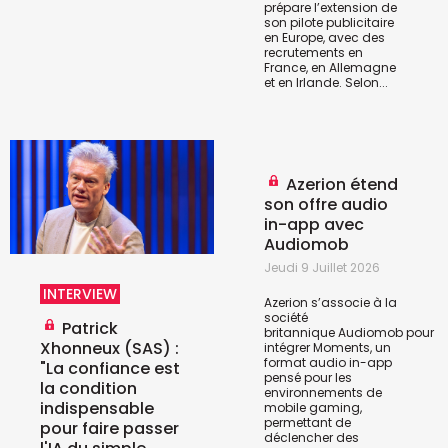
prépare l’extension de
son pilote publicitaire
en Europe, avec des
recrutements en
France, en Allemagne
et en Irlande. Selon...
Azerion étend
son offre audio
in-app avec
Audiomob
Jeudi 9 Juillet 2026
INTERVIEW
Azerion s’associe à la
société
Patrick
britannique
Audiomob
pour
Xhonneux (SAS) :
intégrer Moments, un
format audio in-app
"La confiance est
pensé pour les
la condition
environnements de
indispensable
mobile gaming,
permettant de
pour faire passer
déclencher des