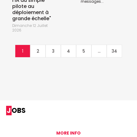
l'IA du simple
messages...
pilote au
déploiement à
grande échelle"
Dimanche 12 Juillet
2026
1
2
3
4
5
...
34
JOBS
MORE INFO