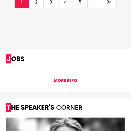
1
2
3
4
5
...
34
JOBS
MORE INFO
THE SPEAKER'S
CORNER