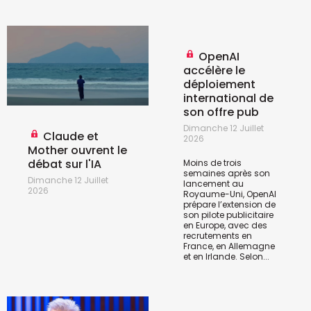
OpenAI
accélère le
déploiement
international de
son offre pub
Dimanche 12 Juillet
Claude et
2026
Mother ouvrent le
débat sur l'IA
Moins de trois
semaines après son
Dimanche 12 Juillet
lancement au
2026
Royaume-Uni, OpenAI
prépare l’extension de
son pilote publicitaire
en Europe, avec des
recrutements en
France, en Allemagne
et en Irlande. Selon...