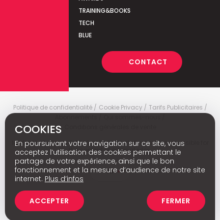
TRAINING&BOOKS
TECH
BLUE
CONTACT
Politique de confidentialité
Cookie Privacy
Tarifs Publicitaires
Abonnements
Qui sommes-nous
COOKIES
Conditions générales de vente
En poursuivant votre navigation sur ce site, vous
Media Marketing
c
© 2026 - Media Marketing is not responsible for
the content of external sites.
acceptez l’utilisation des cookies permettant le
partage de votre expérience, ainsi que le bon
fonctionnement et la mesure d’audience de notre site
Nl
internet.
Plus d’infos
ACCEPTER
FERMER