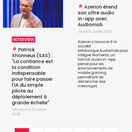
Azerion étend
son offre audio
in-app avec
Audiomob
Jeudi 9 Juillet 2026
INTERVIEW
Azerion s’associe à la
société
Patrick
britannique
Audiomob
pour
Xhonneux (SAS) :
intégrer Moments, un
format audio in-app
"La confiance est
pensé pour les
la condition
environnements de
indispensable
mobile gaming,
permettant de
pour faire passer
déclencher des
l'IA du simple
messages...
pilote au
déploiement à
grande échelle"
Dimanche 12 Juillet
2026