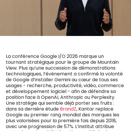
0498 88 64 89
f.bouchar@mm.be
VALIDER
NOTRE CONTENU DIGITAL :
Chief Editor
Griet Byl
0475 97 12 57
Freemium
g.byl@mm.be
Daily
access
5 x week
MM e - News
Chief Editor
La conférence Google I/O 2026 marque un
1 x week
MM Brunch
Damien Lemaire
tournant stratégique pour le groupe de Mountain
1 x week
MM Tech
0477 37 31 65
View. Plus qu’une succession de démonstrations
MM Best of
10 x year
d.lemaire@mm.be
technologiques, l’événement a confirmé la volonté
Research
de Google d’installer Gemini au cœur de tous ses
10 x year
MM Blue
usages - recherche, productivité, vidéo, commerce
MM Magazine
4 x year
et développement logiciel - afin de défendre sa
(digital)
position face à OpenAI, Anthropic ou Perplexity.
Une stratégie qui semble déjà porter ses fruits :
dans sa dernière étude
BrandZ
, Kantar replace
Des questions ?
Google au premier rang mondial des marques les
plus valorisées pour la première fois depuis 2018,
avec une progression de 57%. L’institut attribue