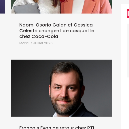
Naomi Osorio Galan et Gessica
Celestri changent de casquette
chez Coca-Cola
M
Mardi 7 Juillet 2026
François Fyon de retour chez RTL