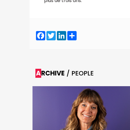
plus de trois ans.
Facebook
Twitter
LinkedIn
Share
ARCHIVE
/ PEOPLE
selin &
é son
ents de
rys ; la