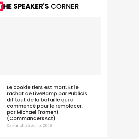
THE SPEAKER'S
CORNER
Le cookie tiers est mort. Et le
rachat de LiveRamp par Publicis
dit tout de la bataille qui a
Dallas pe
commencé pour le remplacer,
AD
par Michael Froment
(CommandersAct)
Lundi 29 Juin
Dimanche 5 Juillet 2026
Seb De Roover
Dallas, qu’il
créatif ne pré