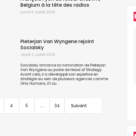
Belgium à la tête des radios
Lundi 6 Juillet 2026
L
Pieterjan Van Wyngene rejoint
Socialsky
Jeudi 2 Juillet 2026
Socialsky annonce la nomination de Pieterjan
Van Wyngene au poste de Head of Strategy.
Avant cela, il a développé son expertise en
stratégie au sein de plusieurs agences comme
Only Humans, iO ou...
4
5
...
34
Suivant
M