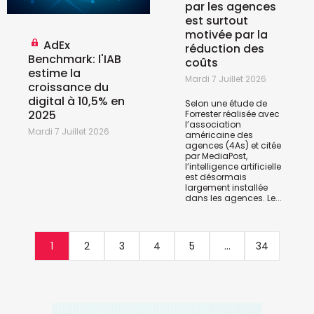
par les agences
est surtout
motivée par la
AdEx
réduction des
Benchmark: l'IAB
coûts
estime la
Mardi 7 Juillet 2026
croissance du
digital à 10,5% en
Selon une étude de
2025
Forrester réalisée avec
l’association
Mardi 7 Juillet 2026
américaine des
agences (4As) et citée
par
MediaPost
,
l’intelligence artificielle
est désormais
largement installée
dans les agences. Le...
1
2
3
4
5
...
34