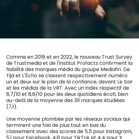
0498 88 64 89
f.bouchar@mm.be
VALIDER
NOTRE CONTENU DIGITAL :
Chief Editor
Griet Byl
0475 97 12 57
Freemium
g.byl@mm.be
Daily
access
5 x week
MM e - News
Comme en 2018 et en 2022, le nouveau Trust Survey
Chief Editor
1 x week
MM Brunch
de Trustmedia et de l'institut Profacts confirment la
Damien Lemaire
1 x week
MM Tech
fiabilité des marques média du groupe Mediafin. De
0477 37 31 65
MM Best of
Tijd et L'Écho se classent respectivement numéro
10 x year
d.lemaire@mm.be
Research
un et deux sur le plan de la confiance, devant Le Soir
10 x year
MM Blue
et les médias de la VRT. Avec un index respectif de
MM Magazine
8,7/10 et 8,6/10 pour les deux quotidiens écofi, bien
4 x year
(digital)
au-delà de la moyenne des 39 marques étudiées
(7,1).
Une moyenne plombée par les réseaux sociaux qui
Des questions ?
terminent une fois de plus tout en bas du
classement avec des scores de 5,5 pour Instagram,
5,1 pour Facebook, 4,6 pour TikTok et 4,4 pour X.