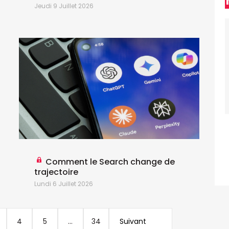
Jeudi 9 Juillet 2026
M
Comment le Search change de
trajectoire
Lundi 6 Juillet 2026
l
D
4
5
...
34
Suivant