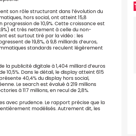
t son rôle structurant dans l’évolution du
tiques, hors social, ont atteint 15,8
en progression de 10,9%. Cette croissance est
5,9%) et très nettement à celle du non-
est surtout tiré par la vidéo : les
essent de 19,8%, à 9,8 milliards d’euros,
rammatiques standards reculent légèrement
la publicité digitale à 1,404 milliard d’euros
de 10,5%. Dans le détail, le display atteint 615
eprésente 40,4% du display hors social,
nne. Le search est évalué à 219 millions
ectories à 117 millions, en recul de 2,8%.
ues avec prudence. Le rapport précise que la
 entièrement modélisés. Autrement dit, les
.