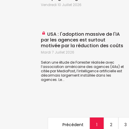
Vendredi 10 Juillet 2026
USA : l'adoption massive de l'IA
par les agences est surtout
motivée par la réduction des coûts
Mardi 7 Juillet 2026
Selon une étude de Forrester réalisée avec
l’association américaine des agences (4As) et
citée par
MediaPost
, l’intelligence artificielle est
désormais largement installée dans les
agences. Le...
Précédent
1
2
3