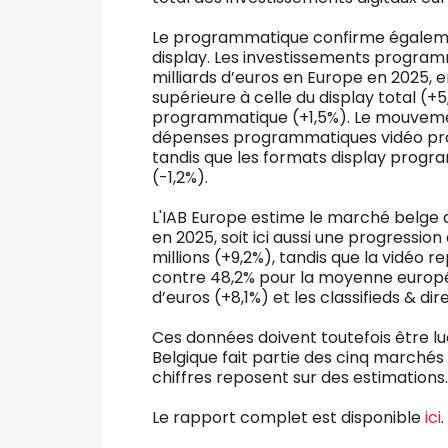
Le programmatique confirme égalemen
display. Les investissements programma
milliards d’euros en Europe en 2025, 
supérieure à celle du display total (+
programmatique (+1,5%). Le mouvement 
dépenses programmatiques vidéo progr
tandis que les formats display prog
(-1,2%).
L'IAB Europe estime le marché belge de 
en 2025, soit ici aussi une progression 
millions (+9,2%), tandis que la vidéo r
contre 48,2% pour la moyenne europée
d’euros (+8,1%) et les classifieds & dir
Ces données doivent toutefois être l
Belgique fait partie des cinq marchés
chiffres reposent sur des estimations
Le rapport complet est disponible
ici
.