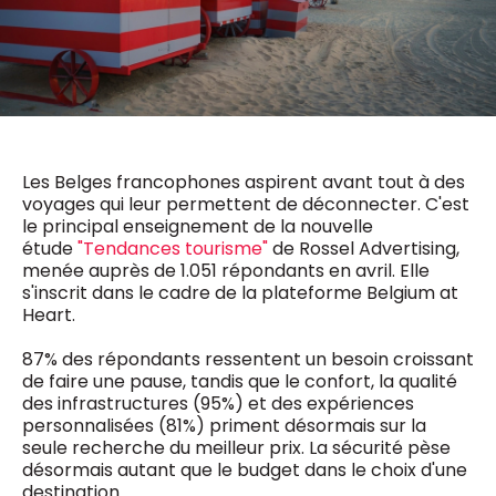
0498 88 64 89
f.bouchar@mm.be
VALIDER
NOTRE CONTENU DIGITAL :
Chief Editor
Griet Byl
0475 97 12 57
Freemium
g.byl@mm.be
Daily
access
Les Belges francophones aspirent avant tout à des
5 x week
MM e - News
voyages qui leur permettent de déconnecter. C'est
Chief Editor
1 x week
MM Brunch
le principal enseignement de la nouvelle
Damien Lemaire
1 x week
MM Tech
étude
"Tendances tourisme"
de Rossel Advertising,
0477 37 31 65
MM Best of
menée auprès de 1.051 répondants en avril. Elle
10 x year
d.lemaire@mm.be
Research
s'inscrit dans le cadre de la plateforme Belgium at
10 x year
MM Blue
Heart.
MM Magazine
4 x year
(digital)
87% des répondants ressentent un besoin croissant
de faire une pause, tandis que le confort, la qualité
des infrastructures (95%) et des expériences
personnalisées (81%) priment désormais sur la
Des questions ?
seule recherche du meilleur prix. La sécurité pèse
désormais autant que le budget dans le choix d'une
destination.