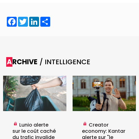
Facebook
Twitter
LinkedIn
Share
ARCHIVE
/ INTELLIGENCE
Lunio alerte
Creator
sur le coût caché
economy: Kantar
du trafic invalide
alerte sur "le