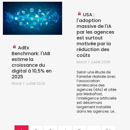
USA :
l'adoption
massive de l'IA
par les agences
est surtout
motivée par la
AdEx
réduction des
Benchmark: l'IAB
coûts
estime la
Mardi 7 Juillet 2026
croissance du
digital à 10,5% en
Selon une étude de
2025
Forrester réalisée avec
l’association
Mardi 7 Juillet 2026
américaine des
agences (4As) et citée
par
MediaPost
,
l’intelligence artificielle
est désormais
largement installée
dans les agences. Le...