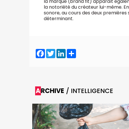
la marque (brand fit) apparaît égal
la notoriété du créateur lui-même. Enf
sonore, au cours des deux premières s
déterminant.
Facebook
Twitter
LinkedIn
Share
ARCHIVE
/ INTELLIGENCE