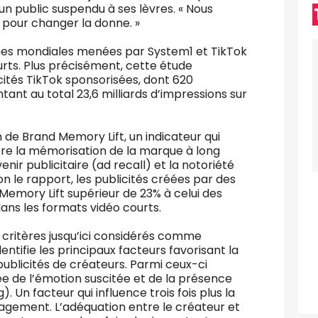
un public suspendu à ses lèvres. « Nous
 pour changer la donne. »
ches mondiales menées par System1 et TikTok
urts. Plus précisément, cette étude
ités TikTok sponsorisées, dont 620
ant au total 23,6 milliards d’impressions sur
 de Brand Memory Lift, un indicateur qui
re la mémorisation de la marque à long
ir publicitaire (ad recall) et la notoriété
 le rapport, les publicités créées par des
emory Lift supérieur de 23% à celui des
dans les formats vidéo courts.
urs critères jusqu’ici considérés comme
dentifie les principaux facteurs favorisant la
ublicités de créateurs. Parmi ceux-ci
ée de l’émotion suscitée et de la présence
 Un facteur qui influence trois fois plus la
agement. L’adéquation entre le créateur et