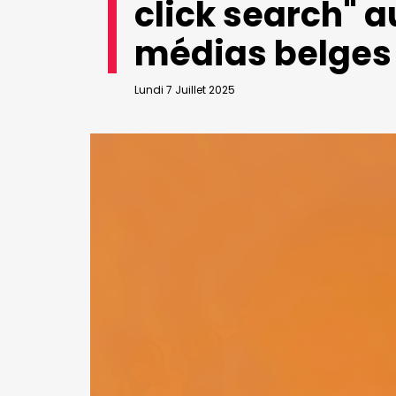
click search" 
VALIDER
Abonnement d’entreprise
médias belges
Lundi 7 Juillet 2025