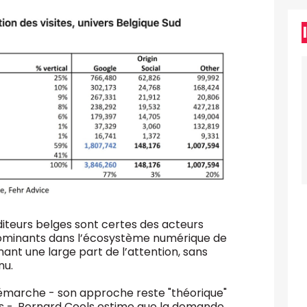
diteurs belges sont certes des acteurs
 dominants dans l’écosystème numérique de
ant une large part de l’attention, sans
nu.
 démarche - son approche reste "théorique"
s -, Bernard Cools estime que la demande