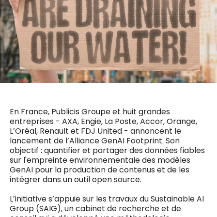
0498 88 64 89
f.bouchar@mm.be
VALIDER
NOTRE CONTENU DIGITAL :
Chief Editor
Griet Byl
0475 97 12 57
Freemium
g.byl@mm.be
Daily
access
5 x week
MM e - News
Chief Editor
1 x week
MM Brunch
Damien Lemaire
1 x week
MM Tech
0477 37 31 65
En France, Publicis Groupe et huit grandes
MM Best of
10 x year
d.lemaire@mm.be
entreprises - AXA, Engie, La Poste, Accor, Orange,
Research
L’Oréal, Renault et FDJ United - annoncent le
10 x year
MM Blue
lancement de l’Alliance GenAI Footprint. Son
MM Magazine
4 x year
objectif : quantifier et partager des données fiables
(digital)
sur l'empreinte environnementale des modèles
GenAI pour la production de contenus et de les
intégrer dans un outil open source.
Des questions ?
L’initiative s’appuie sur les travaux du Sustainable AI
Group (SAIG), un cabinet de recherche et de