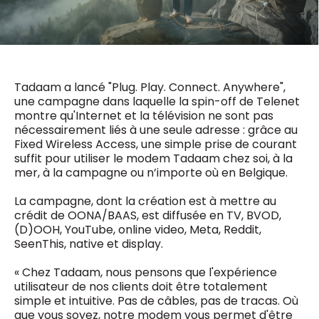
0498 88 64 89
f.bouchar@mm.be
VALIDER
NOTRE CONTENU DIGITAL :
Chief Editor
Griet Byl
0475 97 12 57
Tadaam a lancé "Plug. Play. Connect. Anywhere",
Freemium
g.byl@mm.be
Daily
une campagne dans laquelle la spin-off de Telenet
access
montre qu'Internet et la télévision ne sont pas
5 x week
MM e - News
nécessairement liés à une seule adresse : grâce au
Chief Editor
1 x week
MM Brunch
Fixed Wireless Access, une simple prise de courant
Damien Lemaire
1 x week
MM Tech
suffit pour utiliser le modem Tadaam chez soi, à la
0477 37 31 65
MM Best of
mer, à la campagne ou n’importe où en Belgique.
10 x year
d.lemaire@mm.be
Research
10 x year
MM Blue
La campagne, dont la création est à mettre au
MM Magazine
crédit de OONA/BAAS, est diffusée en TV, BVOD,
4 x year
(digital)
(D)OOH, YouTube, online video, Meta, Reddit,
SeenThis, native et display.
« Chez Tadaam, nous pensons que l'expérience
Des questions ?
utilisateur de nos clients doit être totalement
simple et intuitive. Pas de câbles, pas de tracas. Où
que vous soyez, notre modem vous permet d'être