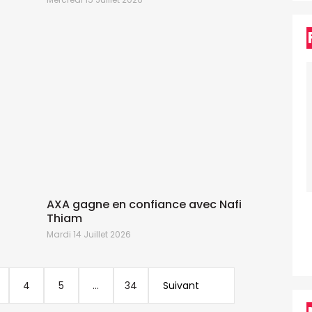
AXA gagne en confiance avec Nafi
Thiam
Mardi 14 Juillet 2026
J
4
5
...
34
Suivant