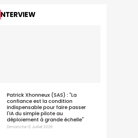
INTERVIEW
La Croix-Rouge de Belgique voit
Securex p
double avec The Crew
décroche
undi 13 Juillet 2026
Lundi 13 Juill
Patrick Xhonneux (SAS) : "La
confiance est la condition
indispensable pour faire passer
l'IA du simple pilote au
déploiement à grande échelle"
La VRT numérise son rapport annuel
Doritos tri
Dimanche 12 Juillet 2026
avec Bridgeneers
Vendredi 10 Ju
undi 13 Juillet 2026