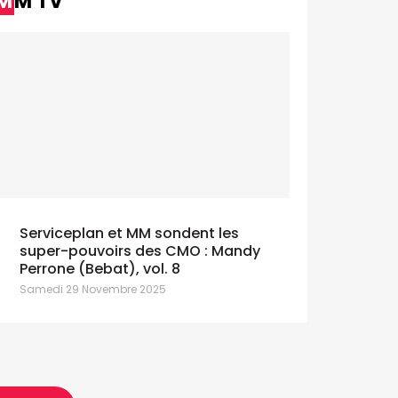
MM TV
Serviceplan et MM sondent les
Galbani lance "Gusta la Dolce Vita"
Bru ado
super-pouvoirs des CMO : Mandy
avec Serviceplan
signé We
Perrone (Bebat), vol. 8
eudi 9 Juillet 2026
Jeudi 9 Juille
Samedi 29 Novembre 2025