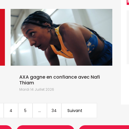
AXA gagne en confiance avec Nafi
Thiam
Mardi 14 Juillet 2026
J
4
5
...
34
Suivant