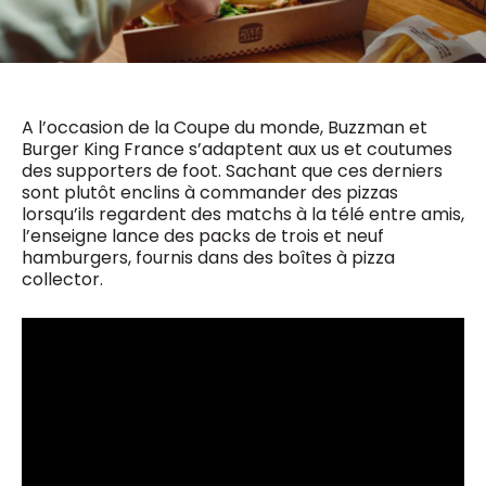
0498 88 64 89
f.bouchar@mm.be
VALIDER
NOTRE CONTENU DIGITAL :
Chief Editor
Griet Byl
A l’occasion de la Coupe du monde, Buzzman et
0475 97 12 57
Freemium
Burger King France s’adaptent aux us et coutumes
g.byl@mm.be
Daily
access
des supporters de foot. Sachant que ces derniers
5 x week
MM e - News
sont plutôt enclins à commander des pizzas
Chief Editor
1 x week
MM Brunch
lorsqu’ils regardent des matchs à la télé entre amis,
Damien Lemaire
1 x week
MM Tech
l’enseigne lance des packs de trois et neuf
0477 37 31 65
MM Best of
hamburgers, fournis dans des boîtes à pizza
10 x year
d.lemaire@mm.be
Research
collector.
10 x year
MM Blue
MM Magazine
4 x year
(digital)
Des questions ?