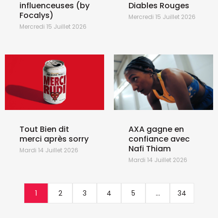
influenceuses (by
Diables Rouges
Focalys)
Mercredi 15 Juillet 2026
Mercredi 15 Juillet 2026
Tout Bien dit
AXA gagne en
merci après sorry
confiance avec
Nafi Thiam
Mardi 14 Juillet 2026
Mardi 14 Juillet 2026
1
2
3
4
5
...
34