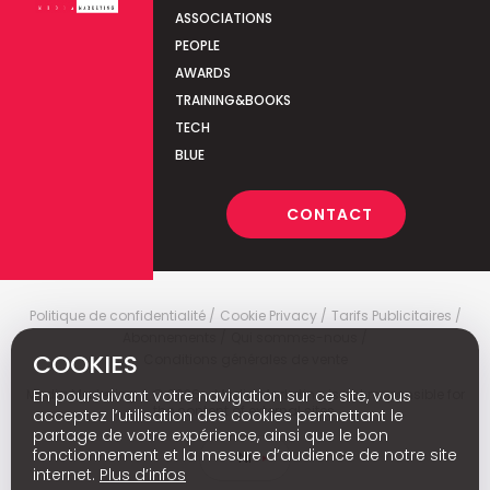
ASSOCIATIONS
PEOPLE
AWARDS
TRAINING&BOOKS
TECH
BLUE
CONTACT
Politique de confidentialité
Cookie Privacy
Tarifs Publicitaires
Abonnements
Qui sommes-nous
COOKIES
Conditions générales de vente
En poursuivant votre navigation sur ce site, vous
Media Marketing
c
© 2026 - Media Marketing is not responsible for
the content of external sites.
acceptez l’utilisation des cookies permettant le
partage de votre expérience, ainsi que le bon
fonctionnement et la mesure d’audience de notre site
Nl
internet.
Plus d’infos