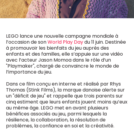
0498 88 64 89
f.bouchar@mm.be
VALIDER
NOTRE CONTENU DIGITAL :
Chief Editor
Griet Byl
LEGO lance une nouvelle campagne mondiale à
0475 97 12 57
Freemium
g.byl@mm.be
l’occasion de son
World Play Day
du 11 juin. Destinée
Daily
access
à promouvoir les bienfaits du jeu auprès des
5 x week
MM e - News
enfants et des familles, elle s’appuie sur une vidéo
Chief Editor
1 x week
MM Brunch
avec l’acteur Jason Momoa dans le rôle d’un
Damien Lemaire
1 x week
MM Tech
"Playmaker", chargé de convaincre le monde de
0477 37 31 65
MM Best of
l’importance du jeu.
10 x year
d.lemaire@mm.be
Research
10 x year
MM Blue
Dans ce film conçu en interne et réalisé par Rhys
MM Magazine
Thomas (Stink Films), la marque danoise alerte sur
4 x year
(digital)
un "déficit de jeu" et rappelle que trois parents sur
cinq estiment que leurs enfants jouent moins qu’eux
au même âge. LEGO met en avant plusieurs
bénéfices associés au jeu, parmi lesquels la
Des questions ?
résilience, la collaboration, la résolution de
problèmes, la confiance en soi et la créativité.