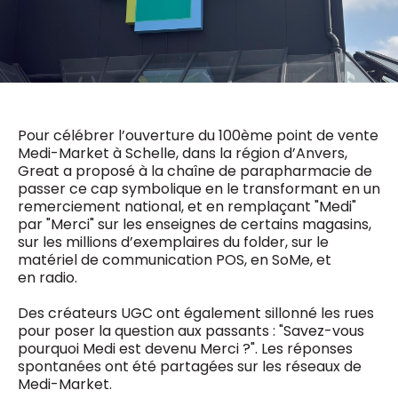
0498 88 64 89
f.bouchar@mm.be
VALIDER
NOTRE CONTENU DIGITAL :
Chief Editor
Griet Byl
0475 97 12 57
Freemium
g.byl@mm.be
Daily
access
Pour célébrer l’ouverture du 100ème point de vente
Medi-Market à Schelle, dans la région d’Anvers,
5 x week
MM e - News
Chief Editor
Great a proposé à la chaîne de parapharmacie de
1 x week
MM Brunch
Damien Lemaire
passer ce cap symbolique en le transformant en un
1 x week
MM Tech
0477 37 31 65
remerciement national, et en remplaçant "Medi"
MM Best of
10 x year
d.lemaire@mm.be
par "Merci" sur les enseignes de certains magasins,
Research
sur les millions d’exemplaires du folder, sur le
10 x year
MM Blue
matériel de communication POS, en SoMe, et
MM Magazine
4 x year
en radio.
(digital)
Des créateurs UGC ont également sillonné les rues
pour poser la question aux passants : "Savez-vous
Des questions ?
pourquoi Medi est devenu Merci ?". Les réponses
spontanées ont été partagées sur les réseaux de
Medi-Market.