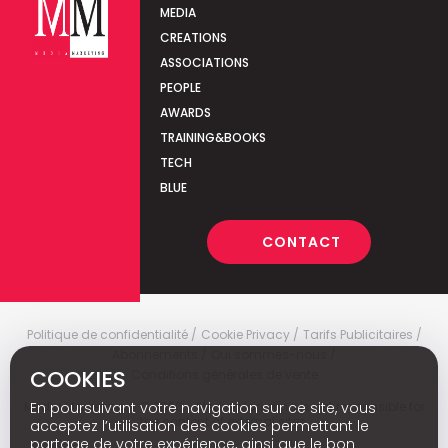
MEDIA
CREATIONS
ASSOCIATIONS
PEOPLE
AWARDS
TRAINING&BOOKS
TECH
BLUE
CONTACT
Politique de confidentialité
Cookie Privacy
Tarifs Publicitaires
Abonnements
Qui sommes-nous
COOKIES
Conditions générales de vente
Media Marketing
c
© 2026 - Media Marketing is not responsible for
En poursuivant votre navigation sur ce site, vous
the content of external sites.
acceptez l’utilisation des cookies permettant le
partage de votre expérience, ainsi que le bon