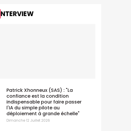
INTERVIEW
Patrick Xhonneux (SAS) : "La
La Croix-Rouge de Belgique voit
Securex p
confiance est la condition
double avec The Crew
décroche
indispensable pour faire passer
undi 13 Juillet 2026
Lundi 13 Juill
l'IA du simple pilote au
déploiement à grande échelle"
Dimanche 12 Juillet 2026