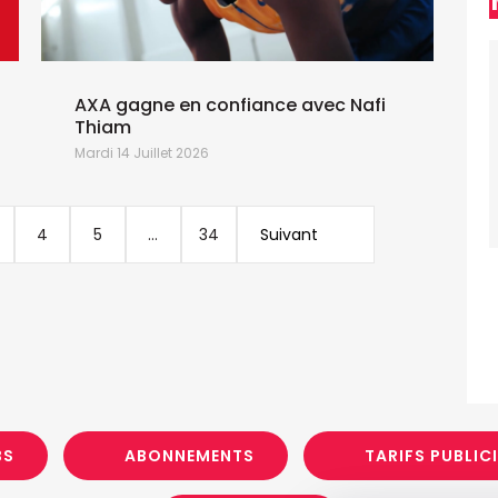
AXA gagne en confiance avec Nafi
Thiam
Mardi 14 Juillet 2026
J
4
5
...
34
Suivant
BS
ABONNEMENTS
TARIFS PUBLIC