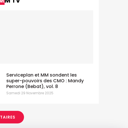
MM TV
Galbani lance "Gusta la Dolce Vita"
Bru ado
avec Serviceplan
signé We
eudi 9 Juillet 2026
Jeudi 9 Juille
Serviceplan et MM sondent les
super-pouvoirs des CMO : Mandy
Perrone (Bebat), vol. 8
Samedi 29 Novembre 2025
ITAIRES