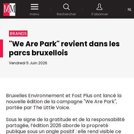
NL
Accédez
gratuitement
à tout notre
menu
Rechercher
S'abonner
MEDIA MARKETING
contenu digital durant 1 mois.
MARCOM WORLD SRL
BRANDS
Mix Brussels - Boulevard du Souverain 25 boite 5
"We Are Park" revient dans les
1170 Bruxelles - Belgique
selim@mm.be
parcs bruxellois
E-mail :
info@mm.be
ENVOYER VOTRE MOT DE PASSE
Vendredi 5 Juin 2026
NOUS ÉCRIRE
Recherche avancée
Astuces :
REJOIGNEZ-NOUS!
RECHERCHER
Utilisez les
guillemets
("") pour effectuer une
Managing Director
Bruxelles Environnement et Fost Plus ont lancé la
recherche sur les termes exacts (dans le même
Jean-Vianney Philippe
nouvelle édition de la campagne "We Are Park",
ordre et à la suite).
0471 92 01 98
portée par The Little Voice.
Abonnement d’entreprise
jeanvianney@mm.be
Utilisez le
signe +
pour effectuer une recherche
Sous le signe de la gratitude et de la responsabilité
sur les textes comprenants l'ensemble des
partagée, l’édition 2026 aborde la propreté
termes (même dans un ordre différent ou séparé
General Manager
publique sous un angle positif : elle rend visible ce
dans le texte).
Fred Bouchar