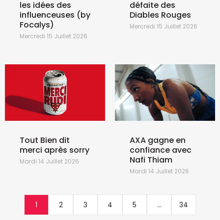
les idées des
défaite des
influenceuses (by
Diables Rouges
Focalys)
Mercredi 15 Juillet 2026
Mercredi 15 Juillet 2026
Tout Bien dit
AXA gagne en
merci après sorry
confiance avec
Nafi Thiam
Mardi 14 Juillet 2026
Mardi 14 Juillet 2026
1
2
3
4
5
...
34