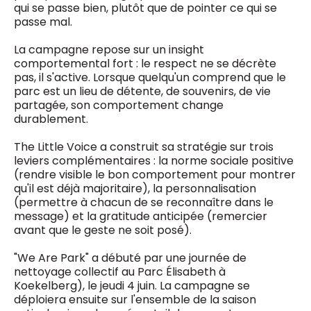
qui se passe bien, plutôt que de pointer ce qui se
0498 88 64 89
passe mal.
f.bouchar@mm.be
VALIDER
La campagne repose sur un insight
NOTRE CONTENU DIGITAL :
Chief Editor
comportemental fort : le respect ne se décrète
Griet Byl
pas, il s'active. Lorsque quelqu'un comprend que le
0475 97 12 57
parc est un lieu de détente, de souvenirs, de vie
Freemium
g.byl@mm.be
Daily
partagée, son comportement change
access
durablement.
5 x week
MM e - News
Chief Editor
1 x week
MM Brunch
Damien Lemaire
The Little Voice a construit sa stratégie sur trois
1 x week
MM Tech
0477 37 31 65
leviers complémentaires : la norme sociale positive
MM Best of
10 x year
d.lemaire@mm.be
(rendre visible le bon comportement pour montrer
Research
qu'il est déjà majoritaire), la personnalisation
10 x year
MM Blue
(permettre à chacun de se reconnaître dans le
MM Magazine
4 x year
message) et la gratitude anticipée (remercier
(digital)
avant que le geste ne soit posé).
"We Are Park" a débuté par une journée de
Des questions ?
nettoyage collectif au Parc Élisabeth à
Koekelberg), le jeudi 4 juin. La campagne se
déploiera ensuite sur l'ensemble de la saison