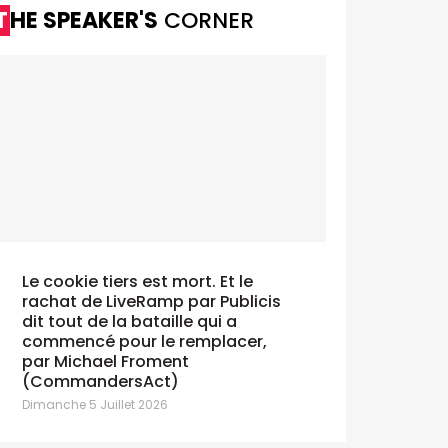
THE SPEAKER'S
CORNER
Le cookie tiers est mort. Et le
La VRT numérise son rapport annuel
Doritos tri
rachat de LiveRamp par Publicis
avec Bridgeneers
Vendredi 10 Ju
dit tout de la bataille qui a
undi 13 Juillet 2026
commencé pour le remplacer,
par Michael Froment
(CommandersAct)
Dimanche 5 Juillet 2026