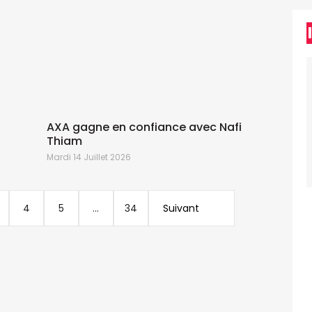
AXA gagne en confiance avec Nafi
Thiam
Mardi 14 Juillet 2026
J
4
5
...
34
Suivant