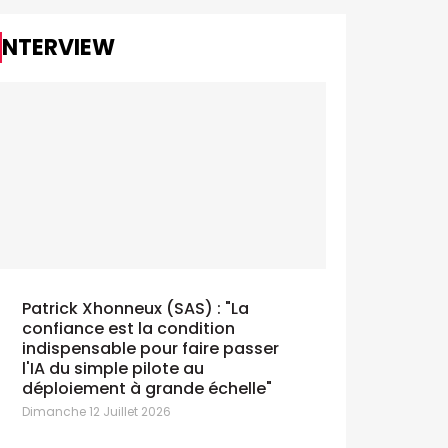
INTERVIEW
Galbani lance "Gusta la Dolce Vita"
Bru ado
avec Serviceplan
signé We
eudi 9 Juillet 2026
Jeudi 9 Juille
Patrick Xhonneux (SAS) : "La
confiance est la condition
indispensable pour faire passer
l'IA du simple pilote au
déploiement à grande échelle"
Dimanche 12 Juillet 2026