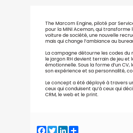
VALIDER
Abonnement d’entreprise
The Marcom Engine, piloté par Servi
pour la MINI Aceman, qui transforme l
voiture de société, une nouvelle recrue
mais qui change l’ambiance au bureau
La campagne détourne les codes du mo
le jargon RH devient terrain de jeu et
émotionnelle. Sous la forme d’un CV,
son expérience et sa personnalité, c
Le concept a été déployé à travers u
ceux qui conduisent qu’à ceux qui déci
CRM, le web et le print.
Facebook
Twitter
LinkedIn
Share