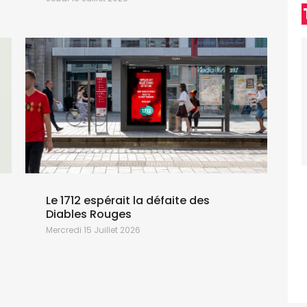
Le 1712 espérait la défaite des
Diables Rouges
Mercredi 15 Juillet 2026
L