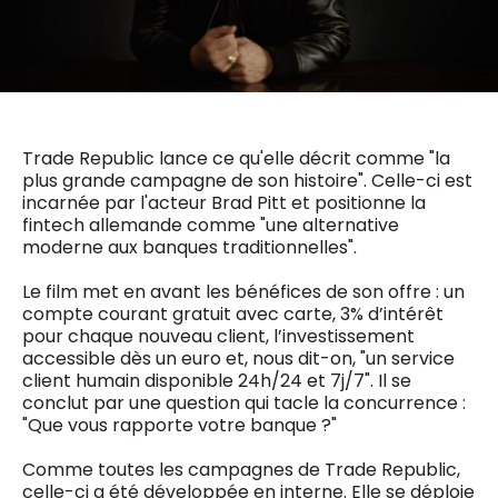
0498 88 64 89
f.bouchar@mm.be
VALIDER
NOTRE CONTENU DIGITAL :
Chief Editor
Griet Byl
0475 97 12 57
Freemium
g.byl@mm.be
Daily
Trade Republic lance ce qu'elle décrit comme "la
access
plus grande campagne de son histoire". Celle-ci est
5 x week
MM e - News
incarnée par l'acteur Brad Pitt et positionne la
Chief Editor
1 x week
MM Brunch
fintech allemande comme "une alternative
Damien Lemaire
1 x week
MM Tech
moderne aux banques traditionnelles".
0477 37 31 65
MM Best of
10 x year
d.lemaire@mm.be
Research
Le film met en avant les bénéfices de son offre : un
10 x year
MM Blue
compte courant gratuit avec carte, 3% d’intérêt
MM Magazine
pour chaque nouveau client, l’investissement
4 x year
(digital)
accessible dès un euro et, nous dit-on, "un service
client humain disponible 24h/24 et 7j/7". Il se
conclut par une question qui tacle la concurrence :
"Que vous rapporte votre banque ?"
Des questions ?
Comme toutes les campagnes de Trade Republic,
celle-ci a été développée en interne. Elle se déploie