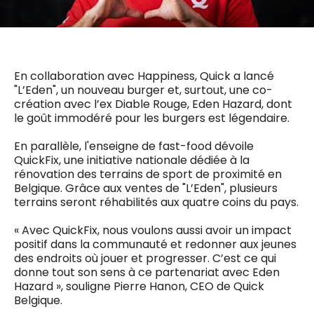
0498 88 64 89
f.bouchar@mm.be
VALIDER
NOTRE CONTENU DIGITAL :
Chief Editor
Griet Byl
En collaboration avec Happiness, Quick a lancé
0475 97 12 57
"L’Eden", un nouveau burger et, surtout, une co-
Freemium
g.byl@mm.be
Daily
création avec l’ex Diable Rouge, Eden Hazard, dont
access
le goût immodéré pour les burgers est légendaire.
5 x week
MM e - News
Chief Editor
1 x week
MM Brunch
Damien Lemaire
En parallèle, l'enseigne de fast-food dévoile
1 x week
MM Tech
QuickFix, une initiative nationale dédiée à la
0477 37 31 65
MM Best of
10 x year
d.lemaire@mm.be
rénovation des terrains de sport de proximité en
Research
Belgique. Grâce aux ventes de "L’Eden", plusieurs
10 x year
MM Blue
terrains seront réhabilités aux quatre coins du pays.
MM Magazine
4 x year
(digital)
« Avec QuickFix, nous voulons aussi avoir un impact
positif dans la communauté et redonner aux jeunes
des endroits où jouer et progresser. C’est ce qui
donne tout son sens à ce partenariat avec Eden
Des questions ?
Hazard », souligne Pierre Hanon, CEO de Quick
Belgique.