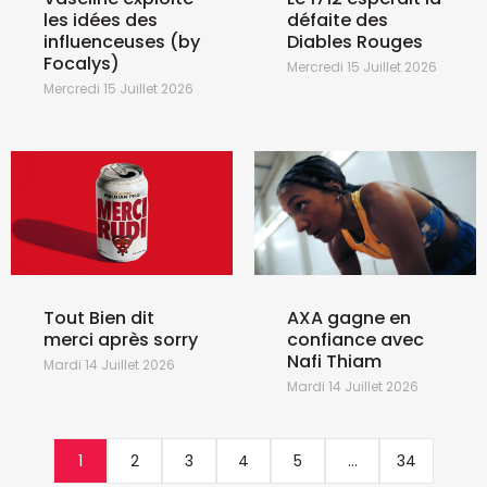
les idées des
défaite des
influenceuses (by
Diables Rouges
Focalys)
Mercredi 15 Juillet 2026
Mercredi 15 Juillet 2026
Tout Bien dit
AXA gagne en
merci après sorry
confiance avec
Nafi Thiam
Mardi 14 Juillet 2026
Mardi 14 Juillet 2026
1
2
3
4
5
...
34