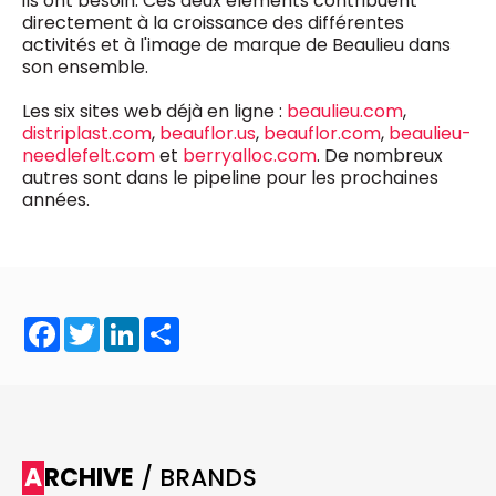
ils ont besoin. Ces deux éléments contribuent
directement à la croissance des différentes
activités et à l'image de marque de Beaulieu dans
son ensemble.
Les six sites web déjà en ligne :
beaulieu.com
,
distriplast.com
,
beauflor.us
,
beauflor.com
,
beaulieu-
needlefelt.com
et
berryalloc.com
. De nombreux
autres sont dans le pipeline pour les prochaines
années.
Facebook
Twitter
LinkedIn
Share
ARCHIVE
/ BRANDS