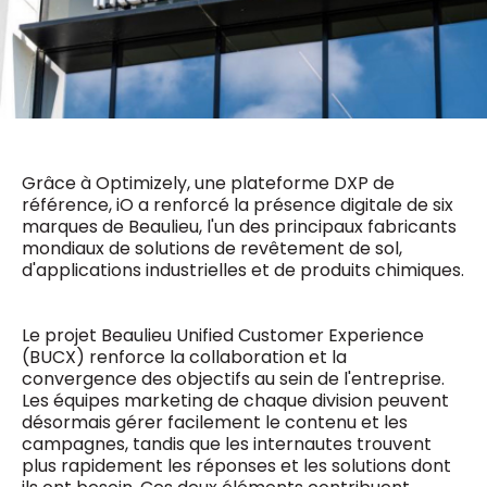
0498 88 64 89
f.bouchar@mm.be
VALIDER
NOTRE CONTENU DIGITAL :
Chief Editor
Griet Byl
0475 97 12 57
Freemium
g.byl@mm.be
Daily
access
Grâce à Optimizely, une plateforme DXP de
5 x week
MM e - News
Chief Editor
référence, iO a renforcé la présence digitale de six
1 x week
MM Brunch
Damien Lemaire
marques de Beaulieu, l'un des principaux fabricants
1 x week
MM Tech
0477 37 31 65
mondiaux de solutions de revêtement de sol,
MM Best of
10 x year
d.lemaire@mm.be
d'applications industrielles et de produits chimiques.
Research
10 x year
MM Blue
MM Magazine
4 x year
Le projet Beaulieu Unified Customer Experience
(digital)
(BUCX) renforce la collaboration et la
convergence des objectifs au sein de l'entreprise.
Les équipes marketing de chaque division peuvent
désormais gérer facilement le contenu et les
Des questions ?
campagnes, tandis que les internautes trouvent
plus rapidement les réponses et les solutions dont