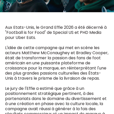
0498 88 64 89
f.bouchar@mm.be
VALIDER
NOTRE CONTENU DIGITAL :
Chief Editor
Griet Byl
Aux Etats-Unis, le Grand Effie 2026 a été décerné à
0475 97 12 57
"Football is for Food" de Special US et PHD Media
Freemium
g.byl@mm.be
Daily
pour Uber Eats.
access
5 x week
MM e - News
L'idée de cette campagne qui met en scène les
Chief Editor
1 x week
MM Brunch
acteurs Matthew McConaughey et Bradley Cooper,
Damien Lemaire
1 x week
MM Tech
était de transformer la passion des fans de foot
0477 37 31 65
MM Best of
10 x year
d.lemaire@mm.be
américain en une puissante plateforme de
Research
croissance pour la marque, en réinterprétant l'une
10 x year
MM Blue
des plus grandes passions culturelles des États-
MM Magazine
Unis à travers le prisme de la livraison de repas.
4 x year
(digital)
Le jury de l'Effie a estimé que grâce à un
positionnement stratégique pertinent, à des
partenariats dans le domaine du divertissement et
Des questions ?
à une création en phase avec la culture locale, la
campagne avait réussi à générer à la fois des
résultats commerciaux et un impact de marque à