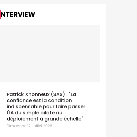
Julia Goldin, 
de Lego, est l
l’European CMO
INTERVIEW
ses pairs pa
Serviceplan.
Cannes Lions : Un Bronze pour
Mutant et la Croix Rouge
ercredi 24 Juin 2026
Patrick Xhonneux (SAS) : "La
confiance est la condition
indispensable pour faire passer
l'IA du simple pilote au
déploiement à grande échelle"
Dimanche 12 Juillet 2026