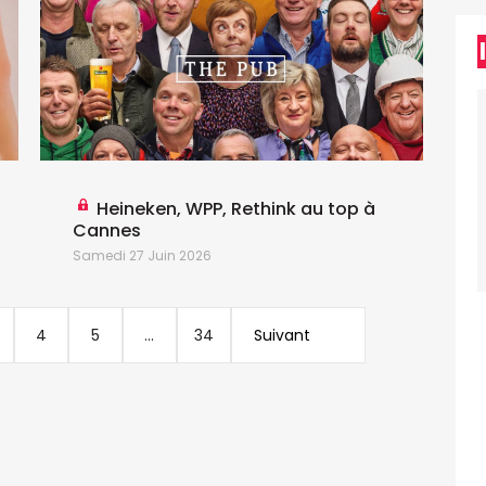
M
Heineken, WPP, Rethink au top à
Cannes
Samedi 27 Juin 2026
4
5
...
34
Suivant