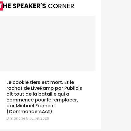
THE SPEAKER'S
CORNER
Le premier gagnant de "Let's
GOOH!" est connu
eudi 25 Juin 2026
Jasper De
réalisateu
Le cookie tiers est mort. Et le
Jeudi 25 Juin
rachat de LiveRamp par Publicis
dit tout de la bataille qui a
commencé pour le remplacer,
par Michael Froment
Julia Gold
(CommandersAct)
d'Europea
Dimanche 5 Juillet 2026
Mardi 23 Juin