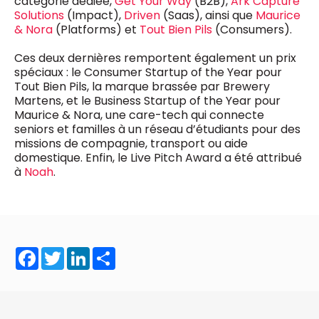
catégorie dédiée,
Get Your Way
(B2B),
Ark Capture
0498 88 64 89
Solutions
(Impact),
Driven
(Saas), ainsi que
Maurice
f.bouchar@mm.be
& Nora
(Platforms) et
Tout Bien Pils
(Consumers).
VALIDER
NOTRE CONTENU DIGITAL :
Ces deux dernières remportent également un prix
Chief Editor
spéciaux : le Consumer Startup of the Year pour
Griet Byl
Tout Bien Pils, la marque brassée par Brewery
0475 97 12 57
Freemium
g.byl@mm.be
Martens, et le Business Startup of the Year pour
Daily
access
Maurice & Nora, une care-tech qui connecte
5 x week
MM e - News
seniors et familles à un réseau d’étudiants pour des
Chief Editor
1 x week
MM Brunch
missions de compagnie, transport ou aide
Damien Lemaire
1 x week
MM Tech
domestique. Enfin, le Live Pitch Award a été attribué
0477 37 31 65
MM Best of
à
Noah
.
10 x year
d.lemaire@mm.be
Research
10 x year
MM Blue
MM Magazine
4 x year
(digital)
Facebook
Twitter
LinkedIn
Share
Des questions ?