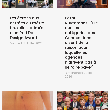
Les écrans aux
Patou
entrées du métro
Nuytemans : "Ce
bruxellois primés
que les
d'un Red Dot
catégories des
Design Award
Cannes Lions
disent de la
Mercredi 8 Juillet 2026
raison pour
laquelle les
agences
n'arrivent pas à
se faire payer"
Dimanche 5 Juillet
2026