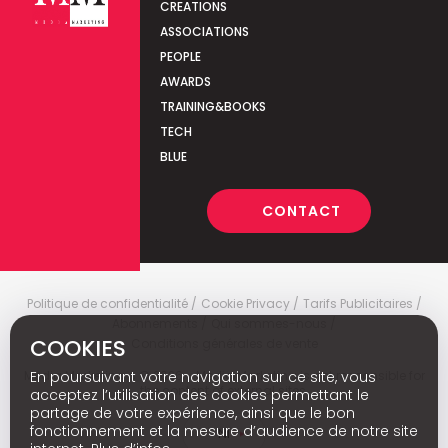
CREATIONS
ASSOCIATIONS
PEOPLE
AWARDS
TRAINING&BOOKS
TECH
BLUE
CONTACT
Politique de confidentialité
Cookie Privacy
Tarifs Publicitaires
Abonnements
Qui sommes-nous
COOKIES
Conditions générales de vente
Media Marketing
c
© 2026 - Media Marketing is not responsible for
En poursuivant votre navigation sur ce site, vous
the content of external sites.
acceptez l’utilisation des cookies permettant le
partage de votre expérience, ainsi que le bon
fonctionnement et la mesure d’audience de notre site
Nl