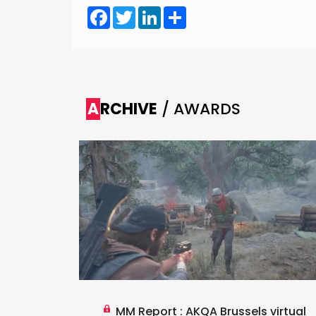
Facebook
Twitter
LinkedIn
Share
ARCHIVE
/ AWARDS
 the
MM Report : AKQA Brussels virtual