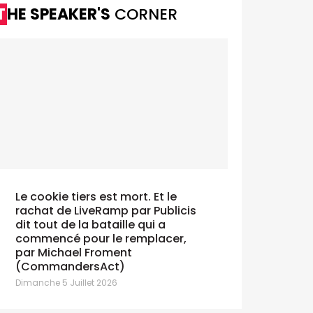
THE SPEAKER'S
CORNER
Le cookie tiers est mort. Et le
rachat de LiveRamp par Publicis
dit tout de la bataille qui a
commencé pour le remplacer,
par Michael Froment
(CommandersAct)
Dimanche 5 Juillet 2026
Un Silver 
Cannes Lions: tous les Grands