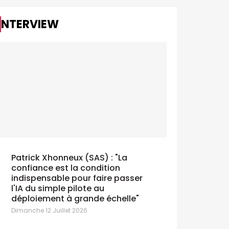
rix
Jeudi 25 Juin
amedi 27 Juin 2026
INTERVIEW
Le premier gagnant de "Let's
GOOH!" est connu
eudi 25 Juin 2026
Patrick Xhonneux (SAS) : "La
confiance est la condition
Jasper De
indispensable pour faire passer
réalisateu
l'IA du simple pilote au
Jeudi 25 Juin
déploiement à grande échelle"
Dimanche 12 Juillet 2026