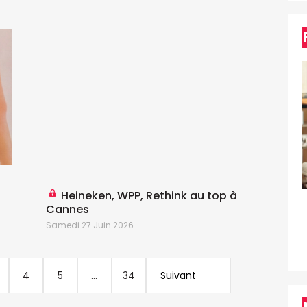
M
Heineken, WPP, Rethink au top à
Cannes
Samedi 27 Juin 2026
4
5
...
34
Suivant