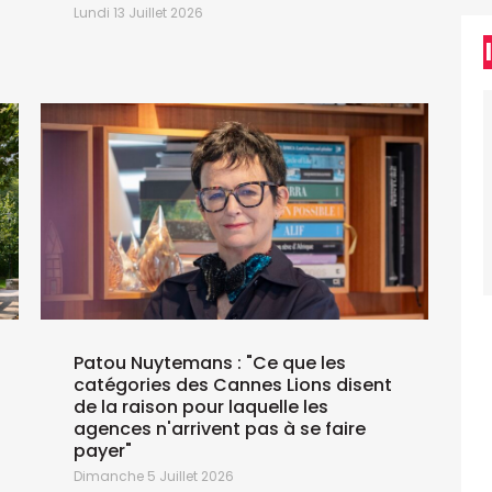
P
Lundi 13 Juillet 2026
S
J
Patou Nuytemans : "Ce que les
catégories des Cannes Lions disent
de la raison pour laquelle les
agences n'arrivent pas à se faire
payer"
Dimanche 5 Juillet 2026