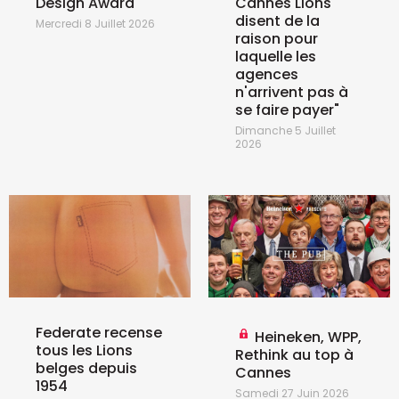
Design Award
Cannes Lions
disent de la
Mercredi 8 Juillet 2026
raison pour
laquelle les
agences
n'arrivent pas à
se faire payer"
Dimanche 5 Juillet
2026
Federate recense
Heineken, WPP,
tous les Lions
Rethink au top à
belges depuis
Cannes
1954
Samedi 27 Juin 2026