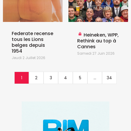
Federate recense
Heineken, WPP,
tous les Lions
Rethink au top à
belges depuis
Cannes
1954
Samedi 27 Juin 2026
Jeudi 2 Juillet 2026
1
2
3
4
5
...
34