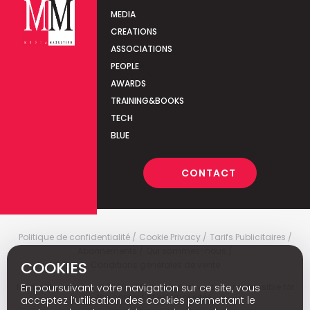
MEDIA
CREATIONS
ASSOCIATIONS
PEOPLE
AWARDS
TRAINING&BOOKS
TECH
BLUE
CONTACT
Politique de confidentialité
Cookie Privacy
Tarifs Publicitaires
Abonnements
Qui sommes-nous
COOKIES
Conditions générales de vente
Media Marketing
c
© 2026 - Media Marketing is not responsible for
En poursuivant votre navigation sur ce site, vous
the content of external sites.
acceptez l’utilisation des cookies permettant le