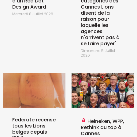
d'un Red Dot
catégories des
Design Award
Cannes Lions
disent de la
Mercredi 8 Juillet 2026
raison pour
laquelle les
agences
n'arrivent pas à
se faire payer"
Dimanche 5 Juillet
2026
Federate recense
Heineken, WPP,
tous les Lions
Rethink au top à
belges depuis
Cannes