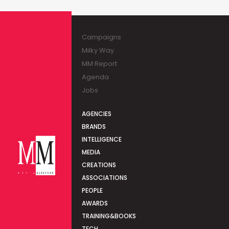
Campaigns
Milky Way
MM Report
Agenda
Jobs
AGENCIES
BRANDS
INTELLIGENCE
MEDIA
CREATIONS
ASSOCIATIONS
PEOPLE
AWARDS
TRAINING&BOOKS
TECH