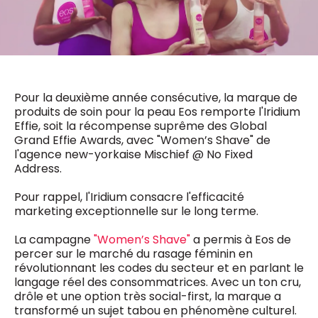
0498 88 64 89
f.bouchar@mm.be
VALIDER
NOTRE CONTENU DIGITAL :
Chief Editor
Griet Byl
0475 97 12 57
Freemium
Pour la deuxième année consécutive, la marque de
g.byl@mm.be
Daily
access
produits de soin pour la peau Eos remporte l'Iridium
5 x week
MM e - News
Effie, soit la récompense suprême des Global
Chief Editor
1 x week
MM Brunch
Grand Effie Awards, avec "Women’s Shave" de
Damien Lemaire
1 x week
MM Tech
l'agence new-yorkaise Mischief @ No Fixed
0477 37 31 65
MM Best of
Address.
10 x year
d.lemaire@mm.be
Research
10 x year
MM Blue
Pour rappel, l'Iridium consacre l'efficacité
marketing exceptionnelle sur le long terme.
MM Magazine
4 x year
(digital)
La campagne
"Women’s Shave"
a permis à Eos de
percer sur le marché du rasage féminin en
révolutionnant les codes du secteur et en parlant le
Des questions ?
langage réel des consommatrices. Avec un ton cru,
drôle et une option très social-first, la marque a
transformé un sujet tabou en phénomène culturel.