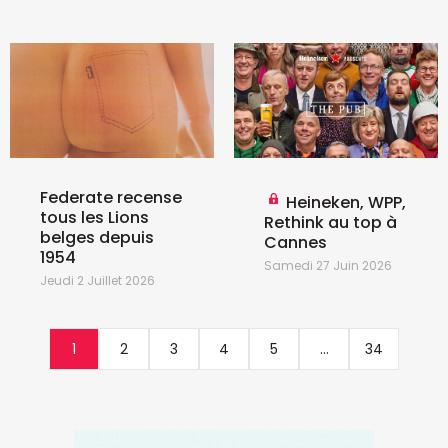
Federate recense
Heineken, WPP,
tous les Lions
Rethink au top à
belges depuis
Cannes
1954
Samedi 27 Juin 2026
Jeudi 2 Juillet 2026
1
2
3
4
5
...
34