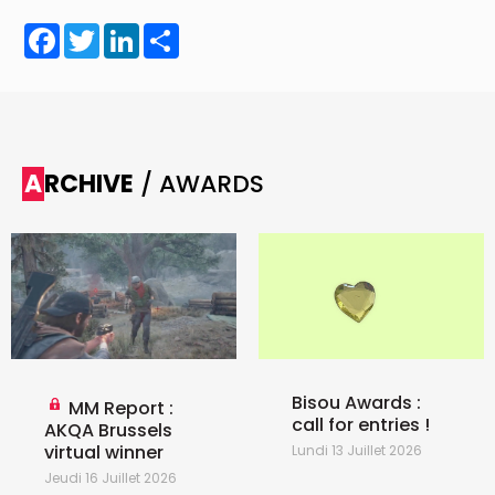
Facebook
Twitter
LinkedIn
Share
ARCHIVE
/ AWARDS
Bisou Awards :
MM Report :
call for entries !
AKQA Brussels
virtual winner
Lundi 13 Juillet 2026
Jeudi 16 Juillet 2026