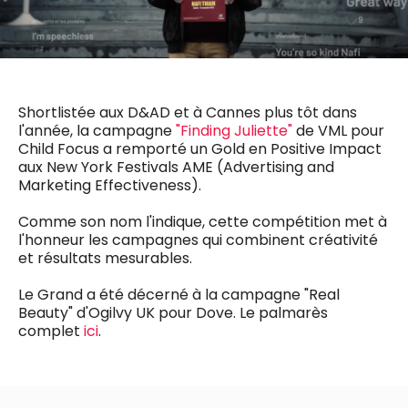
0498 88 64 89
f.bouchar@mm.be
VALIDER
NOTRE CONTENU DIGITAL :
Chief Editor
Griet Byl
0475 97 12 57
Shortlistée aux D&AD et à Cannes plus tôt dans
Freemium
g.byl@mm.be
Daily
l'année, la campagne
"Finding Juliette"
de VML pour
access
Child Focus a remporté un Gold en Positive Impact
5 x week
MM e - News
aux New York Festivals AME (Advertising and
Chief Editor
1 x week
MM Brunch
Marketing Effectiveness).
Damien Lemaire
1 x week
MM Tech
0477 37 31 65
MM Best of
Comme son nom l'indique, cette compétition met à
10 x year
d.lemaire@mm.be
Research
l'honneur les campagnes qui combinent créativité
10 x year
MM Blue
et résultats mesurables.
MM Magazine
4 x year
(digital)
Le Grand a été décerné à la campagne "Real
Beauty" d'Ogilvy UK pour Dove. Le palmarès
complet
ici
.
Des questions ?