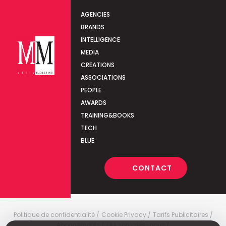
AGENCIES
BRANDS
INTELLIGENCE
MEDIA
CREATIONS
ASSOCIATIONS
PEOPLE
AWARDS
TRAINING&BOOKS
TECH
BLUE
CONTACT
Politique de confidentialité
Cookie Privacy
Tarifs Publicitaires
Abonnements
Qui sommes-nous