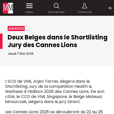
NL
Accédez
gratuitement
à tout notre
menu
Rechercher
S'abonner
MEDIA MARKETING
contenu digital durant 1 mois.
MARCOM WORLD SRL
AWARDS
Mix Brussels - Boulevard du Souverain 25 boite 5
Deux Belges dans le Shortlisting
1170 Bruxelles - Belgique
selim@mm.be
Jury des Cannes Lions
E-mail :
info@mm.be
ENVOYER VOTRE MOT DE PASSE
Jeudi 7 Mai 2026
NOUS ÉCRIRE
Recherche avancée
Astuces :
REJOIGNEZ-NOUS!
RECHERCHER
Utilisez les
guillemets
("") pour effectuer une
Managing Director
L’ECD de VML, Arjen Tarras, siègera dans le
recherche sur les termes exacts (dans le même
Jean-Vianney Philippe
Shortlisting Jury de la compétition Health &
ordre et à la suite).
0471 92 01 98
Wellness à l’édition 2026 des Cannes Lions. De son
Abonnement d’entreprise
jeanvianney@mm.be
côté, le CCO de VML Singapore, le Belge Mateusz
Utilisez le
signe +
pour effectuer une recherche
Mroszczak, siègera dans le jury Direct.
sur les textes comprenants l'ensemble des
termes (même dans un ordre différent ou séparé
General Manager
Les Cannes Lions 2026 se dérouleront du 22 au 26
dans le texte).
Fred Bouchar