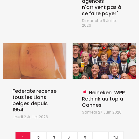
agences
n'arrivent pas à
se faire payer"
Dimanche 5 Juillet
2026
Federate recense
Heineken, WPP,
tous les Lions
Rethink au top à
belges depuis
Cannes
1954
Samedi 27 Juin 2026
Jeudi 2 Juillet 2026
1
2
3
4
5
...
34