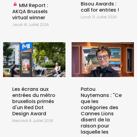
Bisou Awards :
MM Report :
call for entries !
AKQA Brussels
virtual winner
Lundi 13 Juillet 2026
Jeudi 16 Juillet 2026
Les écrans aux
Patou
entrées du métro
Nuytemans : "Ce
bruxellois primés
que les
d'un Red Dot
catégories des
Design Award
Cannes Lions
disent de la
Mercredi 8 Juillet 2026
raison pour
laquelle les