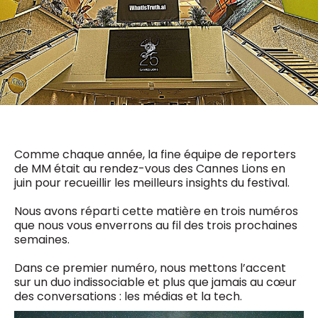
0498 88 64 89
f.bouchar@mm.be
VALIDER
NOTRE CONTENU DIGITAL :
Chief Editor
Griet Byl
0475 97 12 57
Freemium
g.byl@mm.be
Daily
access
5 x week
MM e - News
Chief Editor
1 x week
MM Brunch
Damien Lemaire
1 x week
MM Tech
Comme chaque année, la fine équipe de reporters
0477 37 31 65
MM Best of
de MM était au rendez-vous des Cannes Lions en
10 x year
d.lemaire@mm.be
Research
juin pour recueillir les meilleurs insights du festival.
10 x year
MM Blue
Nous avons réparti cette matière en trois numéros
MM Magazine
4 x year
que nous vous enverrons au fil des trois prochaines
(digital)
semaines.
Dans ce premier numéro, nous mettons l’accent
Des questions ?
sur un duo indissociable et plus que jamais au cœur
des conversations : les médias et la tech.