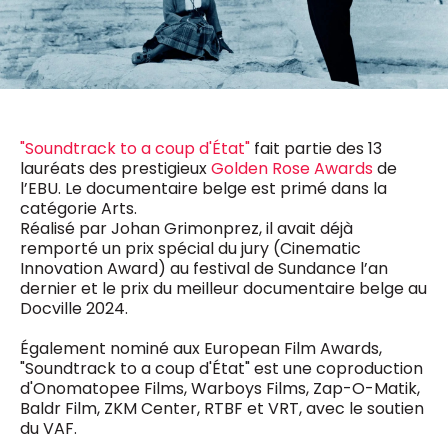
0498 88 64 89
f.bouchar@mm.be
VALIDER
NOTRE CONTENU DIGITAL :
Chief Editor
Griet Byl
0475 97 12 57
Freemium
g.byl@mm.be
Daily
"Soundtrack to a coup d'État"
fait partie des 13
access
lauréats des prestigieux
Golden Rose Awards
de
5 x week
MM e - News
Chief Editor
l’EBU. Le documentaire belge est primé dans la
1 x week
MM Brunch
Damien Lemaire
catégorie Arts.
1 x week
MM Tech
0477 37 31 65
Réalisé par Johan Grimonprez, il avait déjà
MM Best of
10 x year
d.lemaire@mm.be
remporté un prix spécial du jury (Cinematic
Research
Innovation Award) au festival de Sundance l’an
10 x year
MM Blue
dernier et le prix du meilleur documentaire belge au
MM Magazine
4 x year
Docville 2024.
(digital)
Également nominé aux European Film Awards,
"Soundtrack to a coup d'État" est une coproduction
d'Onomatopee Films, Warboys Films, Zap-O-Matik,
Des questions ?
Baldr Film, ZKM Center, RTBF et VRT, avec le soutien
du VAF.