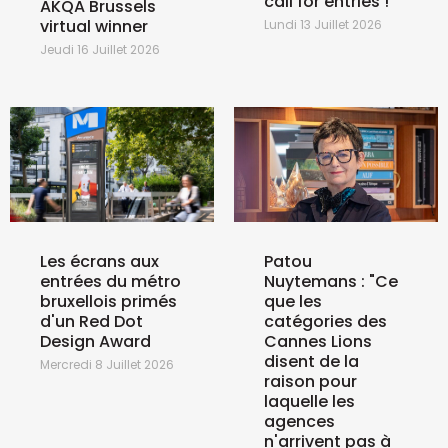
call for entries !
AKQA Brussels
virtual winner
Lundi 13 Juillet 2026
Jeudi 16 Juillet 2026
Les écrans aux
Patou
entrées du métro
Nuytemans : "Ce
bruxellois primés
que les
d'un Red Dot
catégories des
Design Award
Cannes Lions
disent de la
Mercredi 8 Juillet 2026
raison pour
laquelle les
agences
n'arrivent pas à