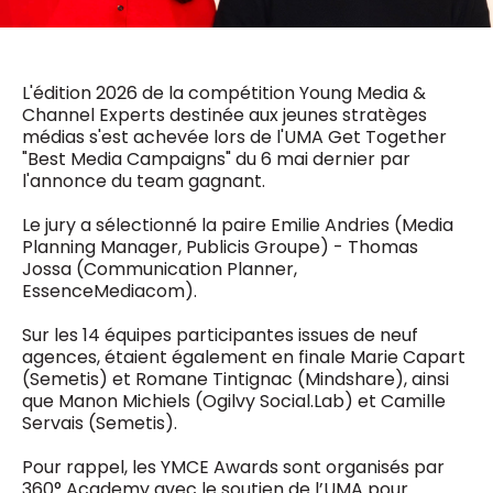
0498 88 64 89
f.bouchar@mm.be
VALIDER
NOTRE CONTENU DIGITAL :
Chief Editor
L'édition 2026 de la compétition Young Media &
Griet Byl
Channel Experts destinée aux jeunes stratèges
0475 97 12 57
médias s'est achevée lors de l'UMA Get Together
Freemium
g.byl@mm.be
Daily
"Best Media Campaigns" du 6 mai dernier par
access
l'annonce du team gagnant.
5 x week
MM e - News
Chief Editor
1 x week
MM Brunch
Le jury a sélectionné la paire Emilie Andries (Media
Damien Lemaire
1 x week
MM Tech
Planning Manager, Publicis Groupe) - Thomas
0477 37 31 65
MM Best of
Jossa (Communication Planner,
10 x year
d.lemaire@mm.be
Research
EssenceMediacom).
10 x year
MM Blue
MM Magazine
Sur les 14 équipes participantes issues de neuf
4 x year
(digital)
agences, étaient également en finale Marie Capart
(Semetis) et Romane Tintignac (Mindshare), ainsi
que Manon Michiels (Ogilvy Social.Lab) et Camille
Servais (Semetis).
Des questions ?
Pour rappel, les YMCE Awards sont organisés par
360° Academy avec le soutien de l’UMA pour