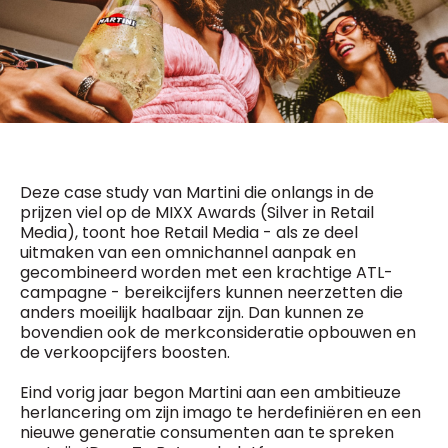
General Manager
Fred Bouchar
0498 88 64 89
BEVESTIGEN
f.bouchar@mm.be
Freemium
Chief Editor
Daily
access
Griet Byl
5 x week
MM e - News
0475 97 12 57
1 x week
MM Brunch
g.byl@mm.be
1 x week
MM Tech
Deze case study van Martini die onlangs in de
MM Best of
prijzen viel op de MIXX Awards (Silver in Retail
Chief Editor
10 x year
Research
Media), toont hoe Retail Media - als ze deel
Damien Lemaire
10 x year
MM Blue
uitmaken van een omnichannel aanpak en
0477 37 31 65
MM Magazine
gecombineerd worden met een krachtige ATL-
d.lemaire@mm.be
4 x year
(digital)
campagne - bereikcijfers kunnen neerzetten die
anders moeilijk haalbaar zijn. Dan kunnen ze
bovendien ook de merkconsideratie opbouwen en
de verkoopcijfers boosten.
Vragen ?
Eind vorig jaar begon Martini aan een ambitieuze
herlancering om zijn imago te herdefiniëren en een
nieuwe generatie consumenten aan te spreken